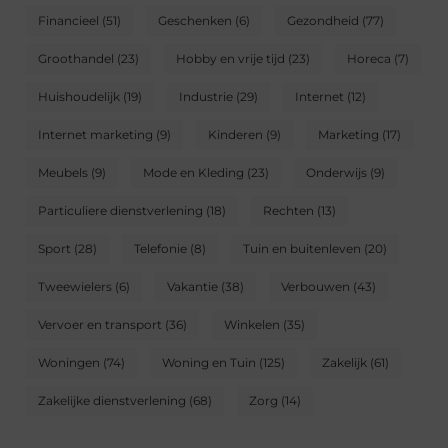
Financieel
(51)
Geschenken
(6)
Gezondheid
(77)
Groothandel
(23)
Hobby en vrije tijd
(23)
Horeca
(7)
Huishoudelijk
(19)
Industrie
(29)
Internet
(12)
Internet marketing
(9)
Kinderen
(9)
Marketing
(17)
Meubels
(9)
Mode en Kleding
(23)
Onderwijs
(9)
Particuliere dienstverlening
(18)
Rechten
(13)
Sport
(28)
Telefonie
(8)
Tuin en buitenleven
(20)
Tweewielers
(6)
Vakantie
(38)
Verbouwen
(43)
Vervoer en transport
(36)
Winkelen
(35)
Woningen
(74)
Woning en Tuin
(125)
Zakelijk
(61)
Zakelijke dienstverlening
(68)
Zorg
(14)