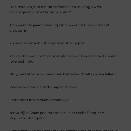
Hoe bereken je of het uitbesteden van je Google Ads-
campagnes zichzelf terugverdient?
Transparante jaarafrekening binnen een VvE: waarom het
cruciaal is
Zo vind je de technologie die echt bij je past
Veiliger bouwen met bouwmaterialen in Brandklasse B binnen
folie techniek
BBQ pakket voor 20 personen bestellen of zelf samenstellen?
Perensap maken zonder sapcentrifuge
Fernandes frisdranken wereldwijd
Natuurlijke Shampoo Voordelen: Is het echt Beter dan
Reguliere Shampoo?
Gemakkelijk en goedkoop: auto accessoires voor het interieur