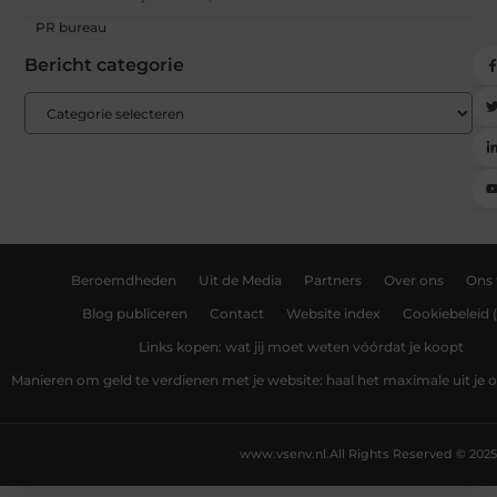
PR bureau
Bericht categorie
Beroemdheden
Uit de Media
Partners
Over ons
Ons
Blog publiceren
Contact
Website index
Cookiebeleid 
Links kopen: wat jij moet weten vóórdat je koopt
Manieren om geld te verdienen met je website: haal het maximale uit je o
www.vsenv.nl.
All Rights Reserved © 2025