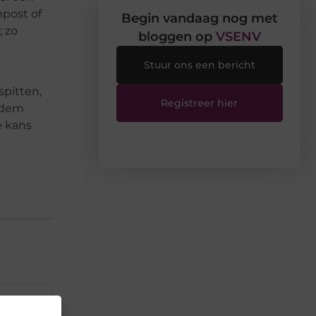
mpost of
Begin vandaag nog met
; zo
bloggen op
VSENV
Stuur ons een bericht
pitten,
Registreer hier
odem
e kans
▼