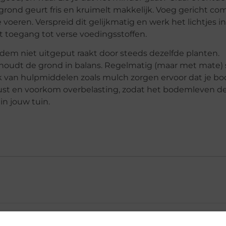
 grond geurt fris en kruimelt makkelijk. Voeg gericht co
oeren. Verspreid dit gelijkmatig en werk het lichtjes in
t toegang tot verse voedingsstoffen.
dem niet uitgeput raakt door steeds dezelfde planten.
oudt de grond in balans. Regelmatig (maar met mate) s
k van hulpmiddelen zoals mulch zorgen ervoor dat je b
eel rust en voorkom overbelasting, zodat het bodemleven d
 in jouw tuin.
jn tuinbodem zijn vitaliteit?