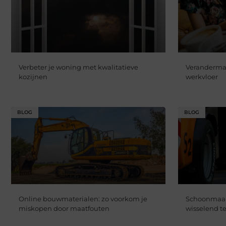
Verbeter je woning met kwalitatieve
Veranderma
kozijnen
werkvloer
BLOG
BLOG
Online bouwmaterialen: zo voorkom je
Schoonmaakb
miskopen door maatfouten
wisselend 