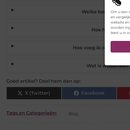
Welke bodemverbeter
Om u een o
en vergelij
website en
worden ing
Hoe herken ik d
leest u in 
Hoe voeg ik organisch m
Wat is wisselteelt
Goed artikel? Deel hem dan op:
X (Twitter)
Facebook
Tags en Categorieën:
Blog