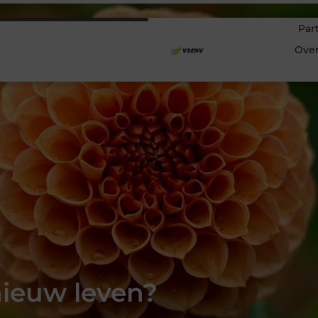
Par
Ove
nieuw leven?