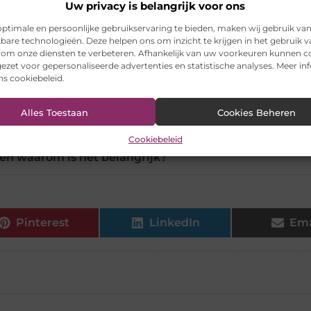
Uw privacy is belangrijk voor ons
aars zijn het meest effectief?
ptimale en persoonlijke gebruikservaring te bieden, maken wij gebruik va
kbare technologieën. Deze helpen ons om inzicht te krijgen in het gebruik 
 om onze diensten te verbeteren. Afhankelijk van uw voorkeuren kunnen c
ezet voor gepersonaliseerde advertenties en statistische analyses. Meer in
at mijn bodem uitgeput is?
ons cookiebeleid.
Alles Toestaan
Cookies Beheren
ateriaal correct toe aan mijn tuin?
Cookiebeleid
 en waarom is het belangrijk?
Pinterest
LinkedIn
Ema