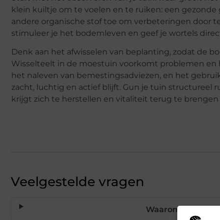
klein kuiltje om te voelen en te ruiken: een gezonde
andere organische stof toe om verbeteringen door te v
stimuleer je het bodemleven en geef je wortels direc
Denk aan het afwisselen van beplanting, zodat de bo
Wisselteelt in de moestuin voorkomt problemen en h
het naleven van bemestingsadviezen, en het gebrui
zacht, luchtig en actief blijft. Gun je tuin structur
krijgt zich te herstellen en vitaliteit terug te brengen
Veelgestelde vragen
Waarom verliest mi