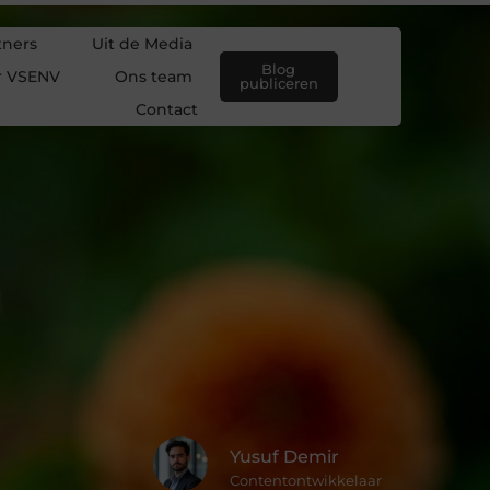
tners
Uit de Media
Blog
r VSENV
Ons team
publiceren
Contact
Yusuf Demir
Contentontwikkelaar