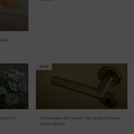
wijd
BLOG
chool en
Insteekgrendel kiezen: let op doornmaat
en sluitplaat