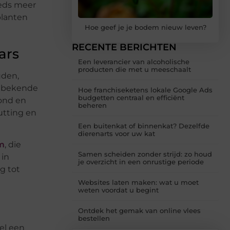
eeds meer
planten
Hoe geef je je bodem nieuw leven?
RECENTE BERICHTEN
ars
Een leverancier van alcoholische
producten die met u meeschaalt
uden,
n bekende
Hoe franchiseketens lokale Google Ads
budgetten centraal en efficiënt
rond en
beheren
utting en
Een buitenkat of binnenkat? Dezelfde
dierenarts voor uw kat
m
, die
Samen scheiden zonder strijd: zo houd
 in
je overzicht in een onrustige periode
g tot
Websites laten maken: wat u moet
weten voordat u begint
Ontdek het gemak van online vlees
bestellen
el een