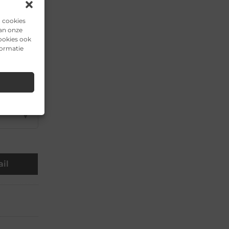
▼
n cookies
van onze
ookies ook
formatie
▼
▼
▼
il