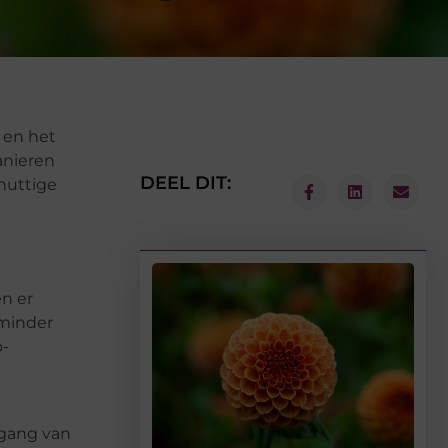
 en het
anieren
DEEL DIT:
nuttige
n er
 minder
o-
tgang van