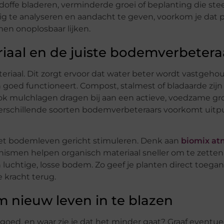
doffe bladeren, verminderde groei of beplanting die st
g te analyseren en aandacht te geven, voorkom je dat 
men onoplosbaar lijken.
iaal en de juiste bodemverbetera
iaal. Dit zorgt ervoor dat water beter wordt vastgeho
 goed functioneert. Compost, stalmest of bladaarde zij
ok mulchlagen dragen bij aan een actieve, voedzame g
rschillende soorten bodemverbeteraars voorkomt uitp
het bodemleven gericht stimuleren. Denk aan
biomix at
ismen helpen organisch materiaal sneller om te zetten
luchtige, losse bodem. Zo geef je planten direct toegan
e kracht terug.
 nieuw leven in te blazen
 goed, en waar zie je dat het minder gaat? Graaf eventue