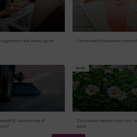
nagement dat werkt op de
Fernandes frisdranken wereld
BLOG
edrijf: vaste ploeg of
Duurzaam design voor tuin, s
team?
park