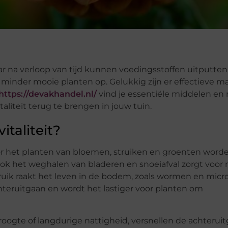
 na verloop van tijd kunnen voedingsstoffen uitputten
inder mooie planten op. Gelukkig zijn er effectieve m
https://devakhandel.nl/
vind je essentiële middelen en 
aliteit terug te brengen in jouw tuin.
taliteit?
r het planten van bloemen, struiken en groenten worde
Ook het weghalen van bladeren en snoeiafval zorgt voor
ruik raakt het leven in de bodem, zoals wormen en micr
hteruitgaan en wordt het lastiger voor planten om
roogte of langdurige nattigheid, versnellen de achterui