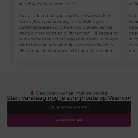
de schrijver én voor de lezer."
veil
David is de redactionele spil van Vsenv.nl. Met
Lian
ruim vijftien jaar ervaring in storytelling en
leze
contentstrategie zorgt hij ervoor dat elk verhaal
bege
klopt, binnenkomt en blijft hangen. Hij begeleidt
de p
auteurs met een scherp oog voor structuur en een
in c
warm hart voor persoonlijke toon. Voor David is
over
elk verhaal een kans om echt contact te maken.
dat 
Deel jouw verhaal met de wereld
Start vandaag nog je schrijfroute op Vsenv.nl
Stuur ons een bericht
Registreer hier