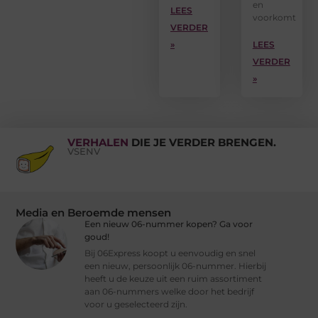
en
LEES
voorkomt
VERDER
»
LEES
VERDER
»
VERHALEN
DIE JE VERDER BRENGEN.
VSENV
Media en Beroemde mensen
Een nieuw 06-nummer kopen? Ga voor
goud!
Bij 06Express koopt u eenvoudig en snel
een nieuw, persoonlijk 06-nummer. Hierbij
heeft u de keuze uit een ruim assortiment
aan 06-nummers welke door het bedrijf
voor u geselecteerd zijn.