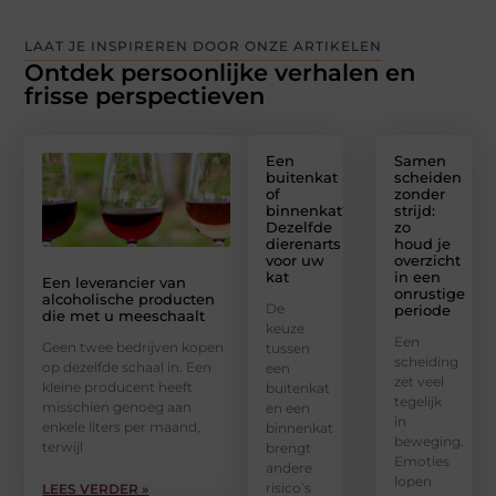
LAAT JE INSPIREREN DOOR ONZE ARTIKELEN
Ontdek persoonlijke verhalen en
frisse perspectieven
Een
Samen
buitenkat
scheiden
of
zonder
binnenkat?
strijd:
Dezelfde
zo
dierenarts
houd je
voor uw
overzicht
kat
in een
Een leverancier van
onrustige
alcoholische producten
De
periode
die met u meeschaalt
keuze
Een
Geen twee bedrijven kopen
tussen
scheiding
op dezelfde schaal in. Een
een
zet veel
kleine producent heeft
buitenkat
tegelijk
misschien genoeg aan
en een
in
enkele liters per maand,
binnenkat
beweging.
terwijl
brengt
Emoties
andere
lopen
risico’s
LEES VERDER »