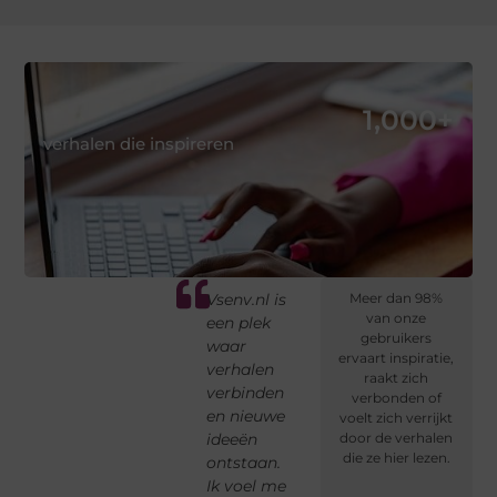
1,000
+
verhalen die inspireren
Vsenv.nl is
Wat ik
Dit
Meer dan 98%
Elk
van onze
een plek
waardeer
platform
als
gebruikers
ionele
waar
aan
moedigt
Vse
ervaart inspiratie,
r,
verhalen
Vsenv.nl is
aan om
bez
raakt zich
ijn
verbinden
de inhoud.
eerlijk te
ont
verbonden of
g
en nieuwe
Hier vind ik
schrijven,
iet
voelt zich verrijkt
et
ideeën
altijd
met
door de verhalen
nie
die ze hier lezen.
ontstaan.
inspiratie
aandacht
Nie
Ik voel me
én word ik
en
ov