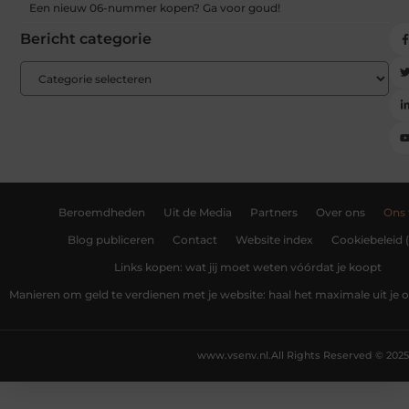
Een nieuw 06-nummer kopen? Ga voor goud!
Bericht categorie
Beroemdheden
Uit de Media
Partners
Over ons
Ons
Blog publiceren
Contact
Website index
Cookiebeleid 
Links kopen: wat jij moet weten vóórdat je koopt
Manieren om geld te verdienen met je website: haal het maximale uit je o
www.vsenv.nl.
All Rights Reserved © 2025