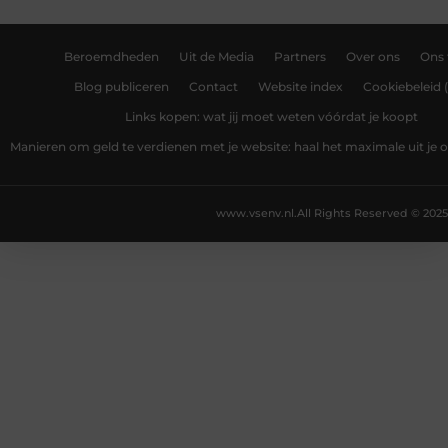
Beroemdheden
Uit de Media
Partners
Over ons
Ons
Blog publiceren
Contact
Website index
Cookiebeleid 
Links kopen: wat jij moet weten vóórdat je koopt
Manieren om geld te verdienen met je website: haal het maximale uit je o
www.vsenv.nl.
All Rights Reserved © 2025