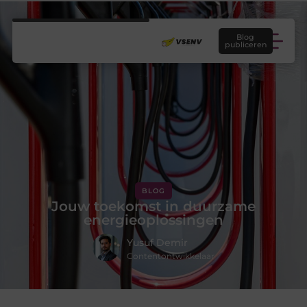
Blog
publiceren
BLOG
Jouw toekomst in duurzame
energieoplossingen
Yusuf Demir
Contentontwikkelaar