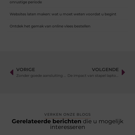
onrustige periode
Websites laten maken: wat u moet weten voordat u begint
Ontdek het gemak van online vlees bestellen
VORIGE
VOLGENDE
Zonder goede aansluiting geen stabiele verbinding
De impact van stapel laptops op modern onderwijs
VERKEN ONZE BLOGS
Gerelateerde berichten
die u mogelijk
interesseren