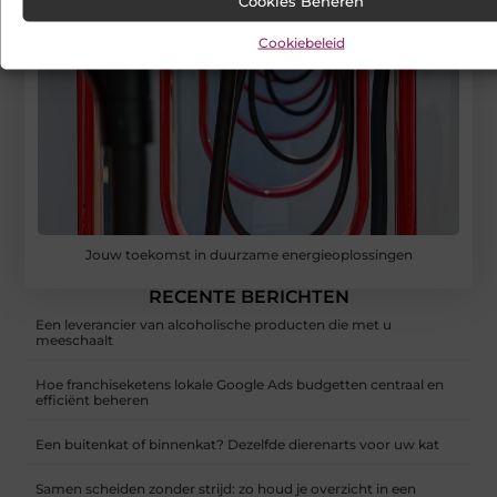
Cookies Beheren
Cookiebeleid
Jouw toekomst in duurzame energieoplossingen
RECENTE BERICHTEN
Een leverancier van alcoholische producten die met u
meeschaalt
Hoe franchiseketens lokale Google Ads budgetten centraal en
efficiënt beheren
Een buitenkat of binnenkat? Dezelfde dierenarts voor uw kat
Samen scheiden zonder strijd: zo houd je overzicht in een