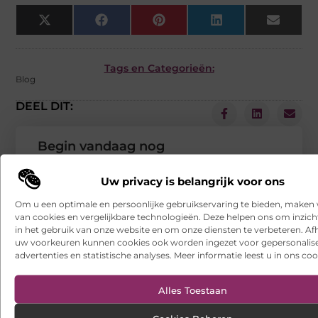
X
Facebook
Pinterest
LinkedIn
Email
(Twitter)
Tags en Categorieën:
Blog
DEEL DIT:
Begin vandaag nog
met bloggen op
Uw privacy is belangrijk voor ons
VSENV
Stuur ons een bericht
Om u een optimale en persoonlijke gebruikservaring te bieden, maken 
van cookies en vergelijkbare technologieën. Deze helpen ons om inzicht
Registreer hier
in het gebruik van onze website en om onze diensten te verbeteren. Afh
uw voorkeuren kunnen cookies ook worden ingezet voor gepersonalis
advertenties en statistische analyses. Meer informatie leest u in ons coo
Alles Toestaan