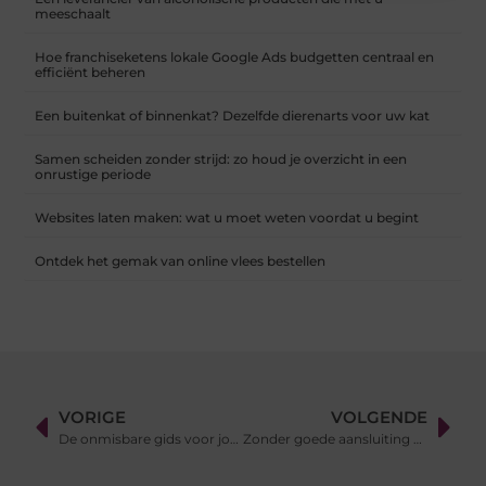
meeschaalt
Hoe franchiseketens lokale Google Ads budgetten centraal en
efficiënt beheren
Een buitenkat of binnenkat? Dezelfde dierenarts voor uw kat
Samen scheiden zonder strijd: zo houd je overzicht in een
onrustige periode
Websites laten maken: wat u moet weten voordat u begint
Ontdek het gemak van online vlees bestellen
VORIGE
VOLGENDE
De onmisbare gids voor jouw eerste pooltafel
Zonder goede aansluiting geen stabiele verbinding