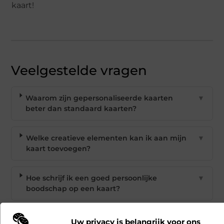
kaart!
Veelgestelde vragen
Waarom zijn gepersonaliseerde kaarten
▼
beter dan standaard kaarten?
Welke creatieve elementen kan ik aan mijn
▼
kaart toevoegen?
Hoe schrijf ik een goed persoonlijke
▼
boodschap op een kaart?
Zijn er milieuvriendelijke opties voor het
▼
Uw privacy is belangrijk voor ons