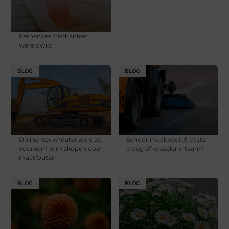
Fernandes frisdranken
wereldwijd
BLOG
BLOG
Online bouwmaterialen: zo
Schoonmaakbedrijf: vaste
voorkom je miskopen door
ploeg of wisselend team?
maatfouten
BLOG
BLOG