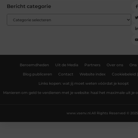
Bericht categorie
Beroemdheden
Uit de Media
Partners
Over ons
Ons
Blog publiceren
Contact
Website index
Cookiebeleid 
Links kopen: wat jij moet weten vóórdat je koopt
Manieren om geld te verdienen met je website: haal het maximale uit je o
www.vsenv.nl.
All Rights Reserved © 2025