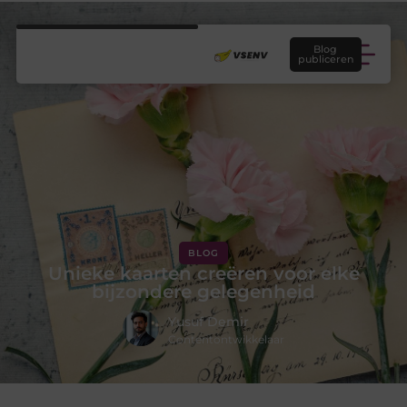
Blog
publiceren
BLOG
Unieke kaarten creëren voor elke
bijzondere gelegenheid
Yusuf Demir
Contentontwikkelaar