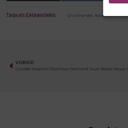
Tags en Categorieën:
Groothandel
,
Accessoires voo
VORIGE
Ontdek Waarom Rijschool Helmond Jouw Beste Keuze Is