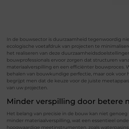
In de bouwsector is duurzaamheid tegenwoordig niet
ecologische voetafdruk van projecten te minimalise
het realiseren van deze duurzaamheidsdoelstelling
bouwprofessionals ervoor zorgen dat structuren vanaf
materiaalverspilling en een efficiënter bouwproces. 
behalen van bouwkundige perfectie, maar ook voor h
begrijpt men dat de keuze voor de juiste meetappara
van uw projecten.
Minder verspilling door betere
Het belang van precisie in de bouw kan niet genoe
minder materiaalverspilling, wat een essentieel on
hoogwaardige meetinstrumenten, zoals waterpasinst