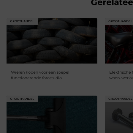
Gerelate
GROOTHANDEL
GROOTHANDEL
Wielen kopen voor een soepel
Elektrische 
functionerende fotostudio
woon-werkv
GROOTHANDEL
GROOTHANDEL