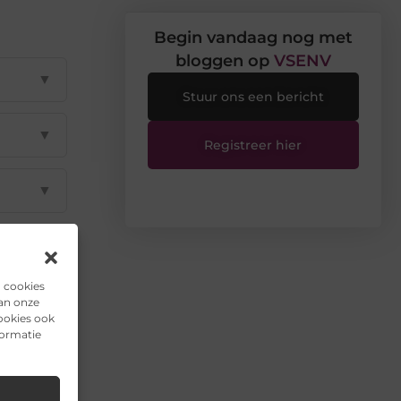
Begin vandaag nog met
bloggen op
VSENV
▼
Stuur ons een bericht
▼
Registreer hier
▼
▼
n cookies
▼
van onze
ookies ook
formatie
il