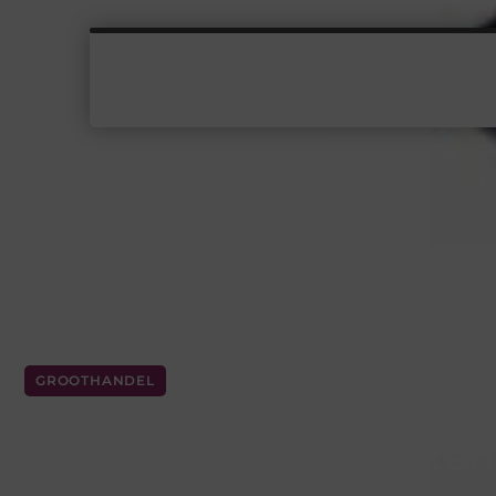
GROOTHANDEL
Duurzaam bouwen me
waterpasinstrumenten