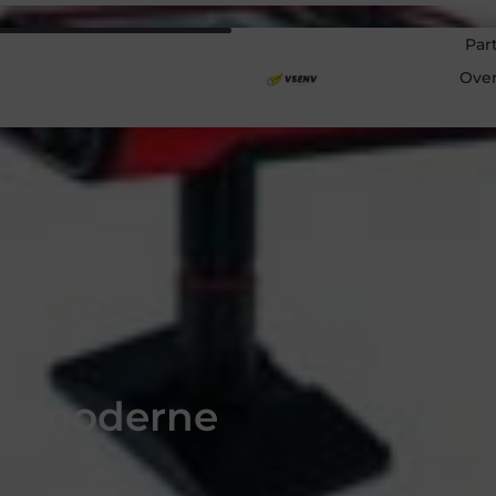
Par
Ove
t moderne