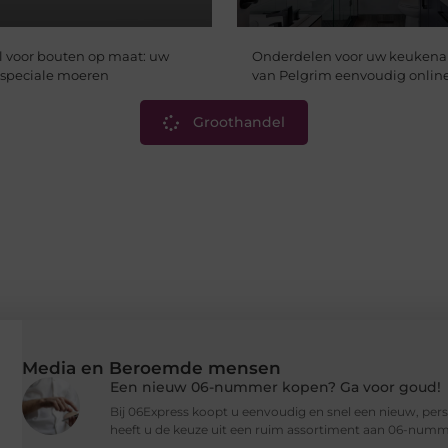
 voor bouten op maat: uw
Onderdelen voor uw keukena
n speciale moeren
van Pelgrim eenvoudig online
Groothandel
Media en Beroemde mensen
Een nieuw 06-nummer kopen? Ga voor goud!
Bij 06Express koopt u eenvoudig en snel een nieuw, per
heeft u de keuze uit een ruim assortiment aan 06-numm