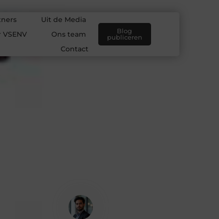
tners
Uit de Media
Blog
r VSENV
Ons team
publiceren
Contact
Yusuf Demir
Contentontwikkelaar