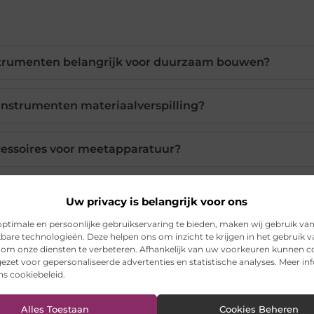
trumenten belangrijk voor duurzaam bouwen?
nstrumenten materiaalverspilling?
cessoires voor meetapparatuur?
vesteren in kwaliteits meetinstrumenten?
Uw privacy is belangrijk voor ons
ptimale en persoonlijke gebruikservaring te bieden, maken wij gebruik va
tingen de efficiëntie van een bouwproject?
kbare technologieën. Deze helpen ons om inzicht te krijgen in het gebruik 
 om onze diensten te verbeteren. Afhankelijk van uw voorkeuren kunnen c
ezet voor gepersonaliseerde advertenties en statistische analyses. Meer in
ons cookiebeleid.
Pinterest
LinkedIn
Ema
Alles Toestaan
Cookies Beheren