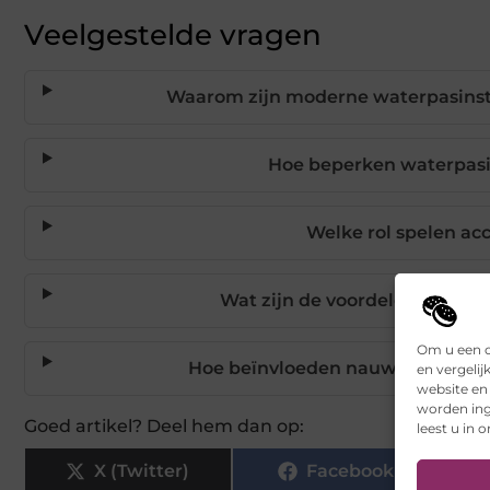
Veelgestelde vragen
Waarom zijn moderne waterpasins
Hoe beperken waterpasi
Welke rol spelen ac
Wat zijn de voordelen van in
Om u een o
Hoe beïnvloeden nauwkeurige me
en vergelij
website en
worden ing
Goed artikel? Deel hem dan op:
leest u in 
X (Twitter)
Facebook