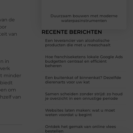
Duurzaam bouwen met moderne
van de
waterpasinstrumenten
oor
RECENTE BERICHTEN
teit van
Een leverancier van alcoholische
producten die met u meeschaalt
Hoe franchiseketens lokale Google Ads
n in
budgetten centraal en efficiënt
beheren
werk
ot minder
Een buitenkat of binnenkat? Dezelfde
dierenarts voor uw kat
 biedt
rpen om
Samen scheiden zonder strijd: zo houd
hzelf van
je overzicht in een onrustige periode
Websites laten maken: wat u moet
weten voordat u begint
Ontdek het gemak van online vlees
bestellen