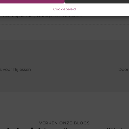
Cookiebeleid
r meetapparatuur
,
Waterpasinstrumenten
 voor Rijlessen
Door
VERKEN ONZE BLOGS