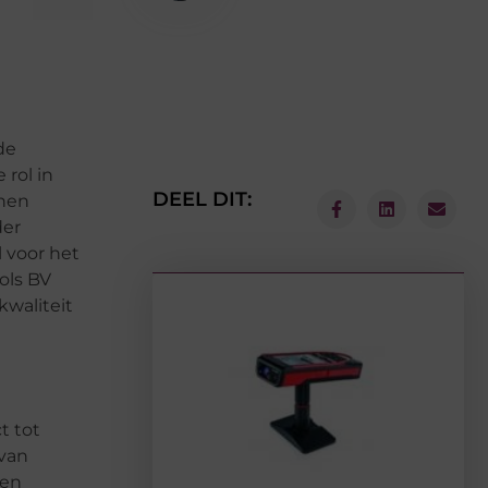
de
 rol in
DEEL DIT:
nnen
der
 voor het
ols BV
kwaliteit
t tot
 van
gen