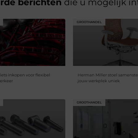
erde berichten
die u mogelijk i
GROOTHANDEL
fiets inkopen voor flexibel
Herman Miller stoel samenste
erkeer
jouw werkplek uniek
GROOTHANDEL