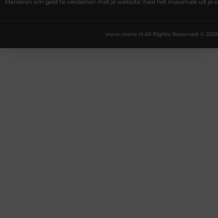
Manieren om geld te verdienen met je website: haal het maximale uit je o
www.vsenv.nl.
All Rights Reserved © 2025