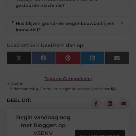
gestuurde machines?
Hoe blijven grond- en wegenbouwbedrijven
▼
innovatief?
Goed artikel? Deel hem dan op:
X
Facebook
Pinterest
LinkedIn
Email
(Twitter)
Tags en Categorieën:
Industrie
,
Bodemsanering
,
Grond- en wegenbouwbedrijven Moerdijk
DEEL DIT:
Begin vandaag nog
met bloggen op
VSENV
Stuur ons een bericht