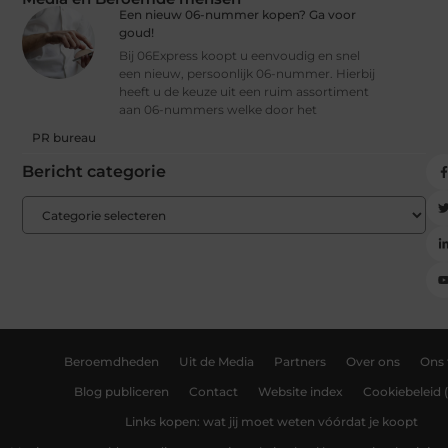
Een nieuw 06-nummer kopen? Ga voor
goud!
Bij 06Express koopt u eenvoudig en snel
een nieuw, persoonlijk 06-nummer. Hierbij
heeft u de keuze uit een ruim assortiment
aan 06-nummers welke door het
PR bureau
Bericht categorie
Beroemdheden
Uit de Media
Partners
Over ons
Ons
Blog publiceren
Contact
Website index
Cookiebeleid 
Links kopen: wat jij moet weten vóórdat je koopt