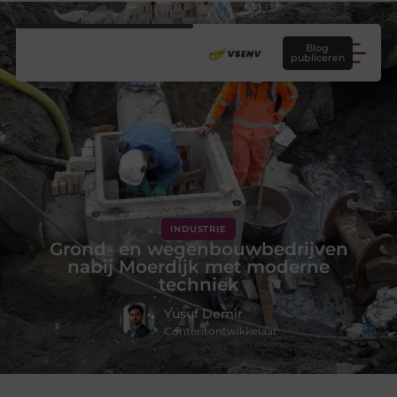
Blog
publiceren
INDUSTRIE
Grond- en wegenbouwbedrijven
nabij Moerdijk met moderne
techniek
Yusuf Demir
Contentontwikkelaar