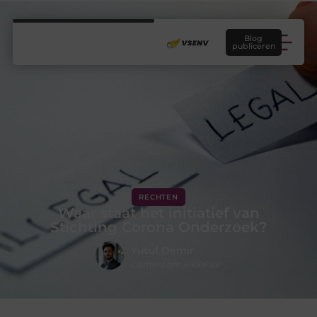
Blog
publiceren
RECHTEN
Waar staat het initiatief van
Stichting Corona Onderzoek?
Yusuf Demir
Contentontwikkelaar