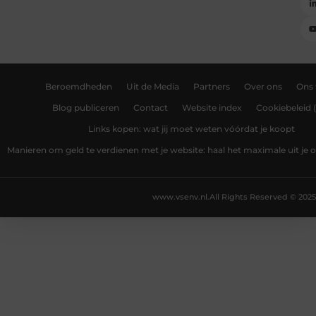
Beroemdheden
Uit de Media
Partners
Over ons
Ons
Blog publiceren
Contact
Website index
Cookiebeleid 
Links kopen: wat jij moet weten vóórdat je koopt
Manieren om geld te verdienen met je website: haal het maximale uit je o
www.vsenv.nl.
All Rights Reserved © 2025