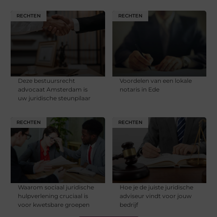
RECHTEN
RECHTEN
Deze bestuursrecht
Voordelen van een lokale
advocaat Amsterdam is
notaris in Ede
uw juridische steunpilaar
RECHTEN
RECHTEN
Waarom sociaal juridische
Hoe je de juiste juridische
hulpverlening cruciaal is
adviseur vindt voor jouw
voor kwetsbare groepen
bedrijf