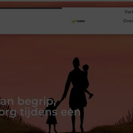
Par
Ove
an begrip,
org tijdens een