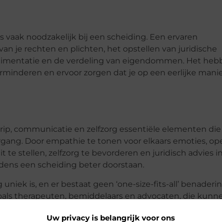
s vaak noodzakelijk bij een scheiding. Een ervaren
van je rechten en plichten, het opstellen van juridische
limentatie en de verdeling van eigendommen. Het heb
verminderen en ervoor zorgen dat je op een eerlijke mani
grip, communicatie en zelfzorg essentiële elementen di
gang. Door empathie te tonen voor elkaars emoties, op
 te stellen, zelfzorg te bevorderen en juridisch advies in
dens een scheiding beter doorstaan.
niek is, en er bestaat geen ‘one-size-fits-all’ benaderin
oals therapeuten, bemiddelaars en advocaten, die kunn
t scheidingsproces. Door te streven naar begrip en
Uw privacy is belangrijk voor ons
ieuwe weg inslaan en een gezonde toekomst opbouwen,