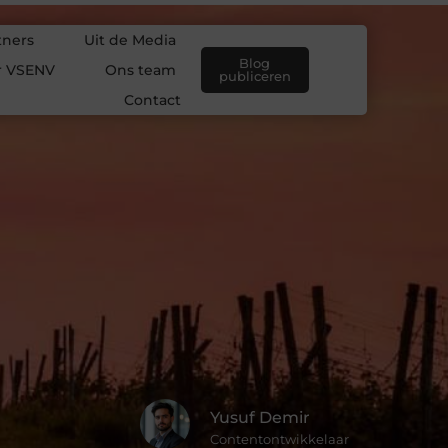
tners
Uit de Media
Blog
r VSENV
Ons team
publiceren
Contact
Yusuf Demir
Contentontwikkelaar