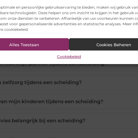
e website voor meer informatie.
ptimale en persoonlijke gebruikservaring te bieden, maken wij gebruik va
kbare technologieën. Deze helpen ons om inzicht te krijgen in het gebruik 
 om onze diensten te verbeteren. Afhankelijk van uw voorkeuren kunnen c
ezet voor gepersonaliseerde advertenties en statistische analyses. Meer in
ons cookiebeleid.
Alles Toestaan
Cookies Beheren
Cookiebeleid
 met mijn partner tijdens een scheiding?
 zelfzorg tijdens een scheiding?
van mijn kinderen tijdens een scheiding?
vies belangrijk bij een scheiding?