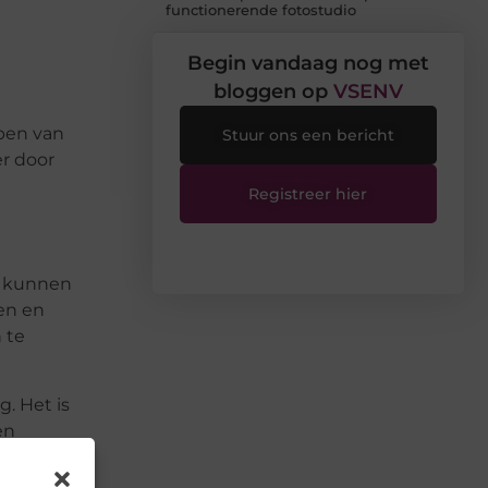
functionerende fotostudio
Begin vandaag nog met
bloggen op
VSENV
ben van
Stuur ons een bericht
er door
Registreer hier
e kunnen
en en
 te
g. Het is
en
 zowel