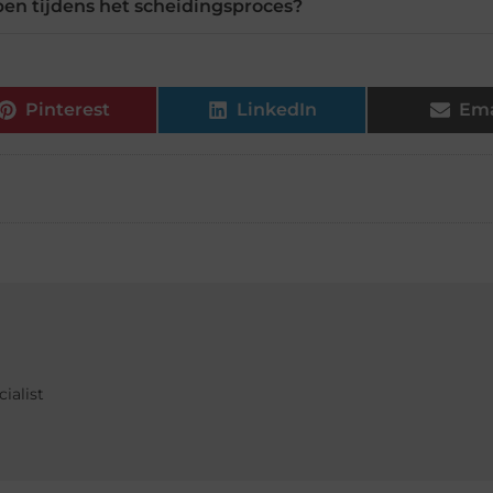
en tijdens het scheidingsproces?
Pinterest
LinkedIn
Ema
ialist