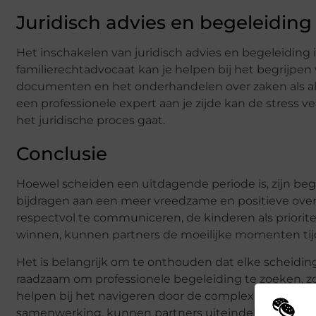
Juridisch advies en begeleiding
Het inschakelen van juridisch advies en begeleiding i
familierechtadvocaat kan je helpen bij het begrijpen 
documenten en het onderhandelen over zaken als a
een professionele expert aan je zijde kan de stress 
het juridische proces gaat.
Conclusie
Hoewel scheiden een uitdagende periode is, zijn be
bijdragen aan een meer vreedzame en positieve over
respectvol te communiceren, de kinderen als prioriteit
winnen, kunnen partners de moeilijke momenten tij
Het is belangrijk om te onthouden dat elke scheiding u
raadzaam om professionele begeleiding te zoeken, z
helpen bij het navigeren door de complexiteit van he
samenwerking, kunnen partners uiteindelijk een n