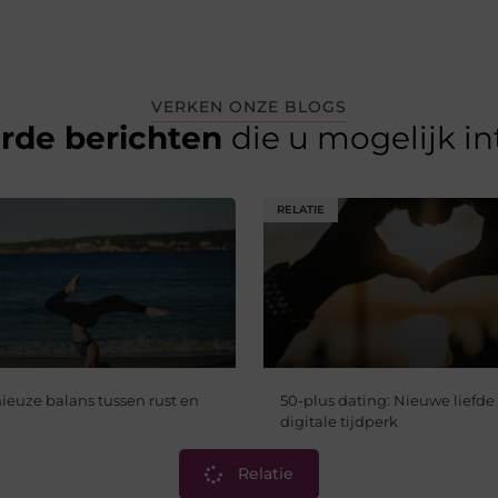
VERKEN ONZE BLOGS
erde berichten
die u mogelijk i
RELATIE
euze balans tussen rust en
50-plus dating: Nieuwe liefde 
digitale tijdperk
Relatie