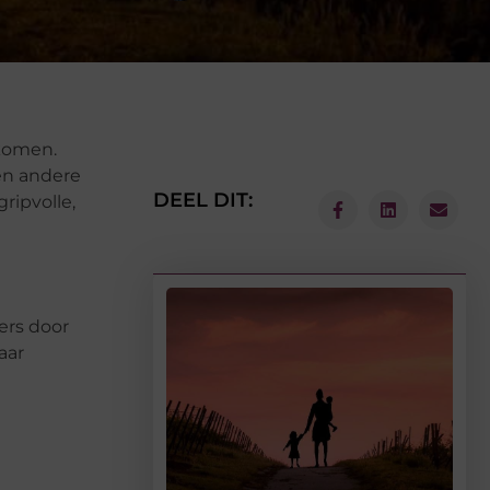
komen.
en andere
DEEL DIT:
ripvolle,
ers door
aar