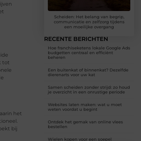
ijven
et
Scheiden: Het belang van begrip,
communicatie en zelfzorg tijdens
een moeilijke overgang
RECENTE BERICHTEN
Hoe franchiseketens lokale Google Ads
budgetten centraal en efficiënt
eide
beheren
 tot
onele
Een buitenkat of binnenkat? Dezelfde
dierenarts voor uw kat
de
Samen scheiden zonder strijd: zo houd
je overzicht in een onrustige periode
Websites laten maken: wat u moet
weten voordat u begint
aarin het
tioneel.
Ontdek het gemak van online vlees
bestellen
ekt bij
Wielen kopen voor een soepel