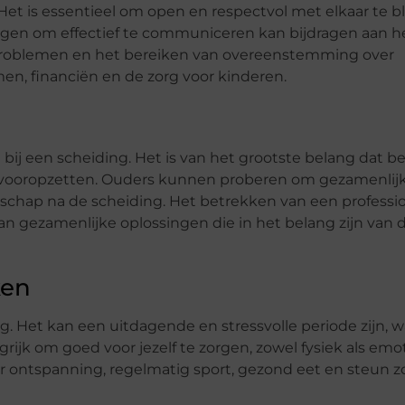
 Het is essentieel om open en respectvol met elkaar te bl
mogen om effectief te communiceren kan bijdragen aan h
problemen en het bereiken van overeenstemming over
en, financiën en de zorg voor kinderen.
ij een scheiding. Het is van het grootste belang dat b
n vooropzetten. Ouders kunnen proberen om gezamenlijk
schap na de scheiding. Het betrekken van een professi
an gezamenlijke oplossingen die in het belang zijn van 
ken
ng. Het kan een uitdagende en stressvolle periode zijn, w
grijk om goed voor jezelf te zorgen, zowel fysiek als emo
r ontspanning, regelmatig sport, gezond eet en steun zo