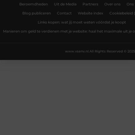
Beroemdheden
Uit de Media
Partners
Over ons
Ons
Blog publiceren
Contact
Website index
Cookiebeleid 
Links kopen: wat jij moet weten vóórdat je koopt
Manieren om geld te verdienen met je website: haal het maximale uit je o
www.vsenv.nl.
All Rights Reserved © 2025