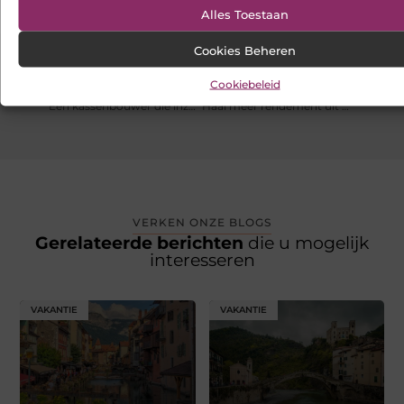
Alles Toestaan
Cookies Beheren
Cookiebeleid
VORIGE
VOLGENDE
Een kassenbouwer die inzet op duurzame innovaties
Haal meer rendement uit content optimalisatie binnen B2B online marketing
VERKEN ONZE BLOGS
Gerelateerde berichten
die u mogelijk
interesseren
VAKANTIE
VAKANTIE