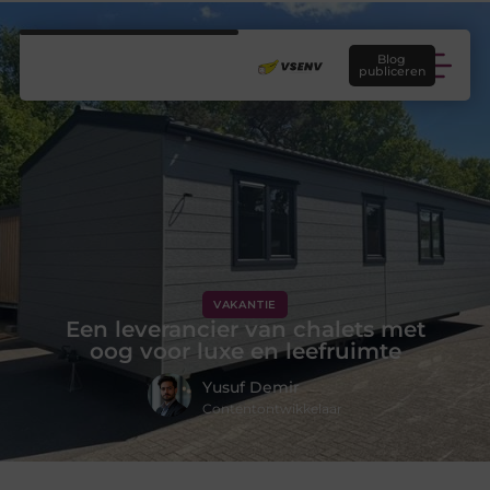
Blog
publiceren
VAKANTIE
Een leverancier van chalets met
oog voor luxe en leefruimte
Yusuf Demir
Contentontwikkelaar