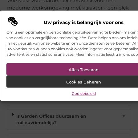
Wie kiest voor Garden Offices kiest voor een
moderne werkomgeving met karakter – een plek
waar mensen graag komen, ideeën ontstaan en
Uw privacy is belangrijk voor ons
bedrijven floreren.
Om u een optimale en persoonlijke gebruikservaring te bieden, maken 
van cookies en vergelijkbare technologieën. Deze helpen ons om inzicht
in het gebruik van onze website en om onze diensten te verbeteren. Afh
uw voorkeuren kunnen cookies ook worden ingezet voor gepersonalis
advertenties en statistische analyses. Meer informatie leest u in ons coo
Alles Toestaan
Veelgestelde vragen
Cookies Beheren
Welke voorzieningen zijn beschikbaar in de
▼
Cookiebeleid
kantoorruimtes van Garden Offices?
Is Garden Offices duurzaam en
▼
milieuvriendelijk?