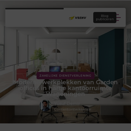
Blog
publiceren
ZAKELIJKE DIENSTVERLENING
Moderne werkplekken van Garden
offices in hartje kantoorruimte
Wageningen
Yusuf Demir
Contentontwikkelaar