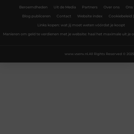
Beroemdheden
Uit de Media
Partners
Over ons
Ons
Blog publiceren
Contact
Website index
Cookiebeleid 
Links kopen: wat jij moet weten vóórdat je koopt
Manieren om geld te verdienen met je website: haal het maximale uit je o
www.vsenv.nl.
All Rights Reserved © 2025