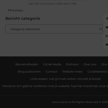
aan 06-nummers welke door het
PR bureau
Bericht categorie
Beroemdheden
Uit de Media
Partners
Over ons
Ons
Blog publiceren
Contact
Website index
Cookiebeleid 
Links kopen: wat jij moet weten vóórdat je koopt
Manieren om geld te verdienen met je website: haal het maximale uit je o
www.vsenv.nl.
All Rights Reserved © 2025