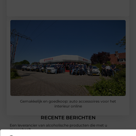
Gemakkelijk en goedkoop: auto accessoires voor het
interieur online
RECENTE BERICHTEN
Een leverancier van alcoholische producten die met u
meeschaalt