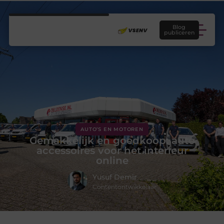
Blog
publiceren
AUTO’S EN MOTOREN
Gemakkelijk en goedkoop: auto
accessoires voor het interieur
online
Yusuf Demir
Contentontwikkelaar