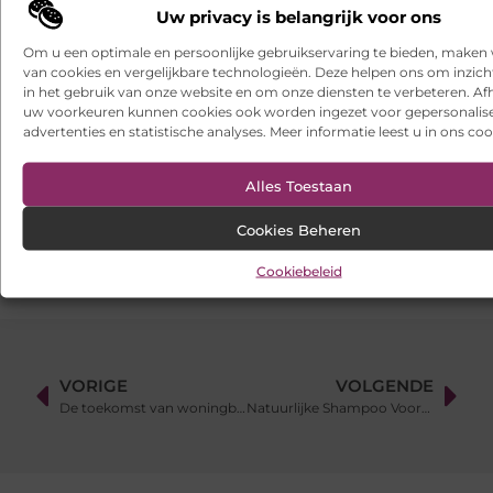
Uw privacy is belangrijk voor ons
Hoe franchiseketens lokale Google Ads budgetten centraal en
efficiënt beheren
Om u een optimale en persoonlijke gebruikservaring te bieden, maken 
van cookies en vergelijkbare technologieën. Deze helpen ons om inzicht
Een buitenkat of binnenkat? Dezelfde dierenarts voor uw kat
in het gebruik van onze website en om onze diensten te verbeteren. Afh
uw voorkeuren kunnen cookies ook worden ingezet voor gepersonalis
Samen scheiden zonder strijd: zo houd je overzicht in een
advertenties en statistische analyses. Meer informatie leest u in ons coo
onrustige periode
Websites laten maken: wat u moet weten voordat u begint
Alles Toestaan
Ontdek het gemak van online vlees bestellen
Cookies Beheren
Cookiebeleid
VORIGE
VOLGENDE
De toekomst van woningbouw: neem deel aan de vreugde met scholte op reimer
Natuurlijke Shampoo Voordelen: Is het echt Beter dan Reguliere Shampoo?