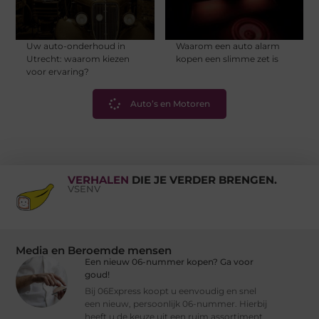
Uw auto-onderhoud in
Waarom een auto alarm
Utrecht: waarom kiezen
kopen een slimme zet is
voor ervaring?
Auto’s en Motoren
VERHALEN
DIE JE VERDER BRENGEN.
VSENV
Media en Beroemde mensen
Een nieuw 06-nummer kopen? Ga voor
goud!
Bij 06Express koopt u eenvoudig en snel
een nieuw, persoonlijk 06-nummer. Hierbij
heeft u de keuze uit een ruim assortiment