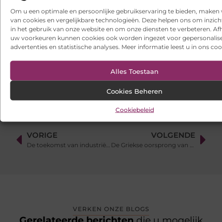
Om u een optimale en persoonlijke gebruikservaring te bieden, maken 
Samen scheiden zonder strijd: zo houd je overzicht in een
van cookies en vergelijkbare technologieën. Deze helpen ons om inzicht
onrustige periode
in het gebruik van onze website en om onze diensten te verbeteren. Afh
uw voorkeuren kunnen cookies ook worden ingezet voor gepersonalis
Websites laten maken: wat u moet weten voordat u begint
advertenties en statistische analyses. Meer informatie leest u in ons coo
Ontdek het gemak van online vlees bestellen
Alles Toestaan
Cookies Beheren
Cookiebeleid
VORIGE
VOLGENDE
De toekomst van industriële automatisering met Tiap
De Griekse oorsprong van frappé: Hoe een toevallige uitvinding de wereld veroverde
VERKEN ONZE BLOGS
Gerelateerde berichten
die u mogelijk