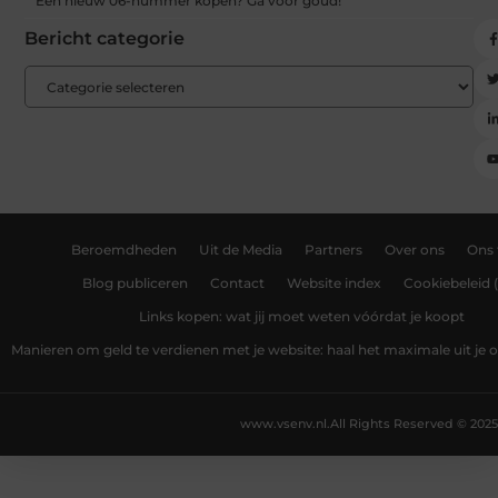
Een nieuw 06-nummer kopen? Ga voor goud!
Bericht categorie
Beroemdheden
Uit de Media
Partners
Over ons
Ons
Blog publiceren
Contact
Website index
Cookiebeleid 
Links kopen: wat jij moet weten vóórdat je koopt
Manieren om geld te verdienen met je website: haal het maximale uit je o
www.vsenv.nl.
All Rights Reserved © 2025