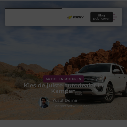
Blog
publiceren
AUTO’S EN MOTOREN
Kies de juiste autodealer in
Kampen
Yusuf Demir
Contentontwikkelaar