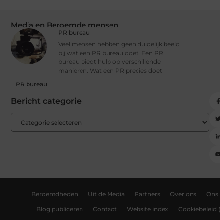
Media en Beroemde mensen
PR bureau
Veel mensen hebben geen duidelijk beeld
bij wat een PR bureau doet. Een PR
bureau biedt hulp op verschillende
manieren. Wat een PR precies doet
PR bureau
Bericht categorie
Beroemdheden
Uit de Media
Partners
Over ons
Ons
Blog publiceren
Contact
Website index
Cookiebeleid 