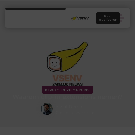
Blog
publiceren
BEAUTY EN VERZORGING
Waarom clip-in extensions nemen?
Yusuf Demir
Contentontwikkelaar