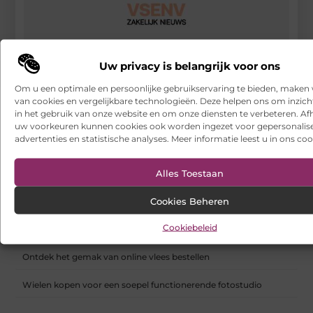
Uw privacy is belangrijk voor ons
Waarom clip-in extensions nemen?
Om u een optimale en persoonlijke gebruikservaring te bieden, maken 
van cookies en vergelijkbare technologieën. Deze helpen ons om inzicht
RECENTE BERICHTEN
in het gebruik van onze website en om onze diensten te verbeteren. Afh
Hoe franchiseketens lokale Google Ads budgetten centraal en
uw voorkeuren kunnen cookies ook worden ingezet voor gepersonalis
efficiënt beheren
advertenties en statistische analyses. Meer informatie leest u in ons coo
Een buitenkat of binnenkat? Dezelfde dierenarts voor uw kat
Alles Toestaan
Samen scheiden zonder strijd: zo houd je overzicht in een
Cookies Beheren
onrustige periode
Cookiebeleid
Websites laten maken: wat u moet weten voordat u begint
Ontdek het gemak van online vlees bestellen
Wielen kopen voor een soepel functionerende fotostudio