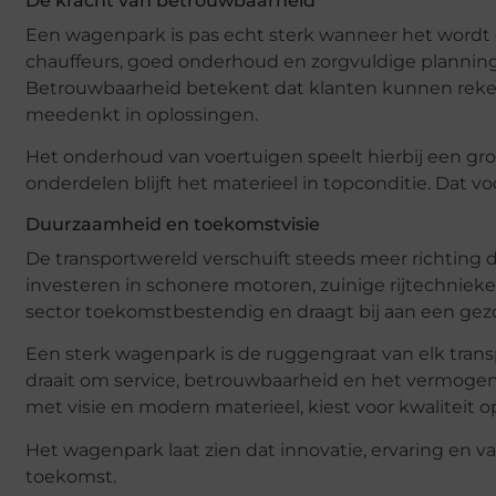
De kracht van betrouwbaarheid
Een wagenpark is pas echt sterk wanneer het wordt
chauffeurs, goed onderhoud en zorgvuldige planning 
Betrouwbaarheid betekent dat klanten kunnen rekene
meedenkt in oplossingen.
Het onderhoud van voertuigen speelt hierbij een grot
onderdelen blijft het materieel in topconditie. Dat v
Duurzaamheid en toekomstvisie
De transportwereld verschuift steeds meer richting
investeren in schonere motoren, zuinige rijtechniek
sector toekomstbestendig en draagt bij aan een gez
Een sterk wagenpark is de ruggengraat van elk transp
draait om service, betrouwbaarheid en het vermogen
met visie en modern materieel, kiest voor kwaliteit 
Het wagenpark laat zien dat innovatie, ervaring en 
toekomst.