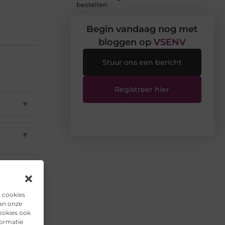
bestellen
Begin vandaag nog met
bloggen op
VSENV
Stuur ons een bericht
Registreer hier
▼
▼
▼
n cookies
▼
van onze
ookies ook
formatie