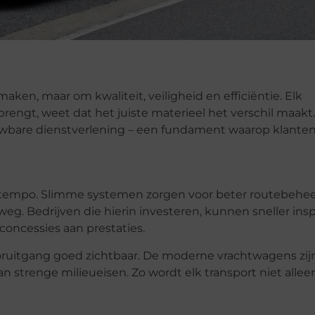
aken, maar om kwaliteit, veiligheid en efficiëntie. Elk
brengt, weet dat het juiste materieel het verschil maakt
uwbare dienstverlening – een fundament waarop klant
g tempo. Slimme systemen zorgen voor beter routebehee
weg. Bedrijven die hierin investeren, kunnen sneller ins
ncessies aan prestaties.
oruitgang goed zichtbaar. De moderne vrachtwagens zij
 strenge milieueisen. Zo wordt elk transport niet allee