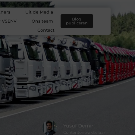
tners
Uit de Media
Blog
r VSENV
Ons team
publiceren
Contact
Yusuf Demir
Contentontwikkelaar