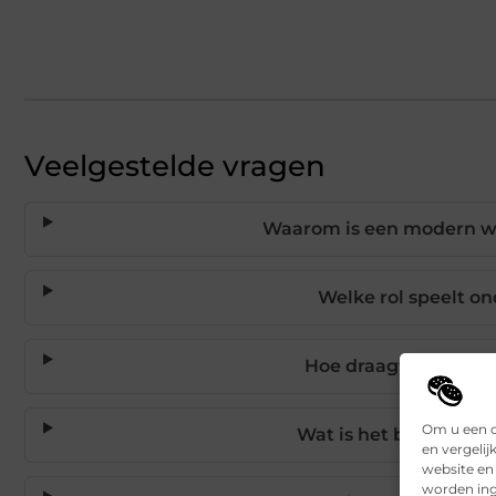
Veelgestelde vragen
Waarom is een modern wa
Welke rol speelt o
Hoe draagt technologi
Om u een o
Wat is het belang van
en vergelij
website en
worden ing