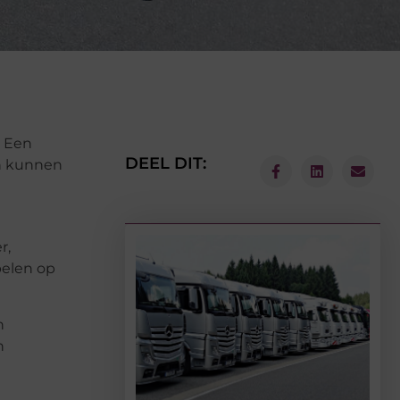
. Een
DEEL DIT:
en kunnen
r,
pelen op
n
n