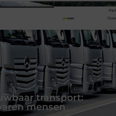
Par
Ove
uwbaar transport:
varen mensen