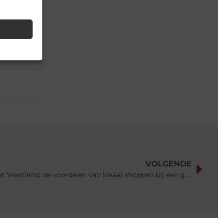
▼
il
VOLGENDE
Biologische boodschappen in het Westland: de voordelen van lokaal shoppen bij een gezondheidswinkel