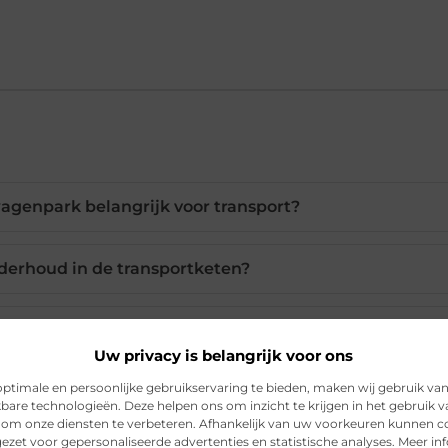
genpark belangrijk voor transport?
nderhoud in de transportketen?
e bij aan efficiënter transport?
Uw privacy is belangrijk voor ons
ptimale en persoonlijke gebruikservaring te bieden, maken wij gebruik va
 ervaren chauffeurs in transport?
kbare technologieën. Deze helpen ons om inzicht te krijgen in het gebruik 
 om onze diensten te verbeteren. Afhankelijk van uw voorkeuren kunnen c
ezet voor gepersonaliseerde advertenties en statistische analyses. Meer in