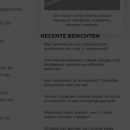
essionele
De motor achter betrouwbaar
transport: moderne middelen,
r die
ervaren mensen
RECENTE BERICHTEN
an
Een leverancier van alcoholische
producten die met u meeschaalt
Hoe franchiseketens lokale Google Ads
budgetten centraal en efficiënt
oor te
beheren
kt de
Een buitenkat of binnenkat? Dezelfde
dierenarts voor uw kat
 Het
Samen scheiden zonder strijd: zo houd
artner
je overzicht in een onrustige periode
Websites laten maken: wat u moet
weten voordat u begint
or de
Ontdek het gemak van online vlees