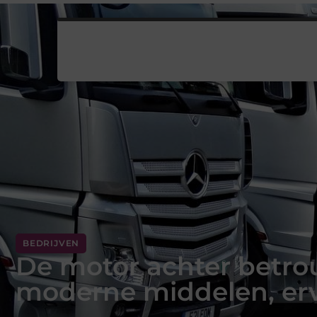
BEDRIJVEN
De motor achter betro
moderne middelen, er