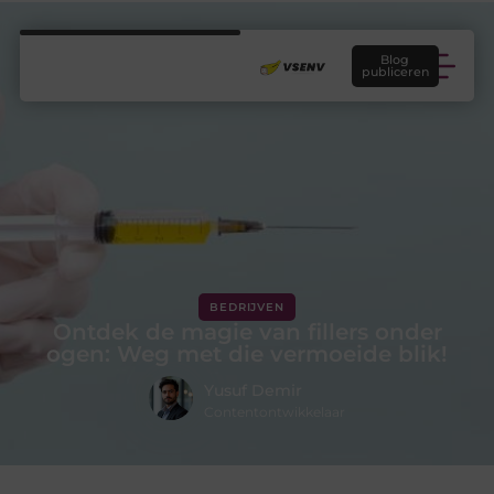
Blog
publiceren
BEDRIJVEN
Ontdek de magie van fillers onder
ogen: Weg met die vermoeide blik!
Yusuf Demir
Contentontwikkelaar