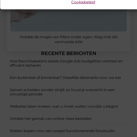
Cookiebeleid
Ontdek de magie van fillers onder ogen: Weg met die
vermoeide blik!
RECENTE BERICHTEN
Hoe franchiseketens lokale Google Ads budgetten centraal en
efficiënt beheren
Een buitenkat of binnenkat? Dezelfde dierenarts voor uw kat
Samen scheiden zonder strijd: zo houd je overzicht in een
onrustige periode
Websites laten maken: wat u moet weten voordat u begint
Ontdek het gemak van online vlees bestellen
Wielen kopen voor een soepel functionerende fotostudio