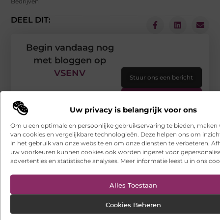
Bedrijven
DEEL DIT:
Begin vandaag nog
met bloggen op
VSENV
Stuur ons een bericht
Registreer hier
Uw privacy is belangrijk voor ons
Om u een optimale en persoonlijke gebruikservaring te bieden, maken 
van cookies en vergelijkbare technologieën. Deze helpen ons om inzicht
in het gebruik van onze website en om onze diensten te verbeteren. Afh
uw voorkeuren kunnen cookies ook worden ingezet voor gepersonalis
advertenties en statistische analyses. Meer informatie leest u in ons coo
Alles Toestaan
Cookies Beheren