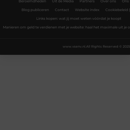
Beroemdheden
Uit de Media
Partners
Over ons
Ons
Blog publiceren
Contact
Website index
Cookiebeleid 
Links kopen: wat jij moet weten vóórdat je koopt
Manieren om geld te verdienen met je website: haal het maximale uit je o
www.vsenv.nl.
All Rights Reserved © 2025