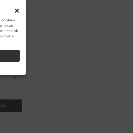
▼
n cookies
▼
van onze
ookies ook
formatie
▼
▼
▼
il