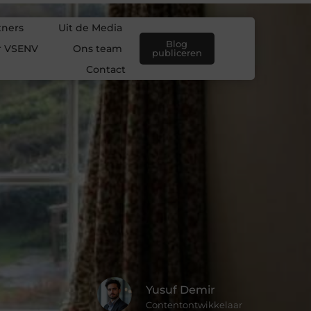
tners
Uit de Media
Blog
r VSENV
Ons team
publiceren
Contact
Yusuf Demir
Contentontwikkelaar