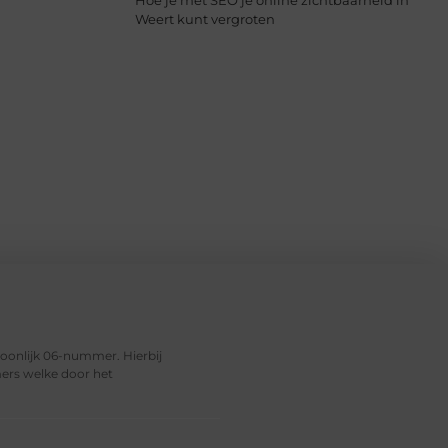
Hoe je met SEO je online zichtbaarheid in
Weert kunt vergroten
soonlijk 06-nummer. Hierbij
ers welke door het