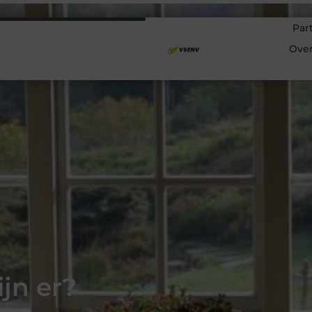
Par
Ove
jn er?