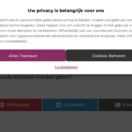
es kozijnen zijn er?
Uw privacy is belangrijk voor ons
ptimale en persoonlijke gebruikservaring te bieden, maken wij gebruik va
sten nieuwe kozijnen?
kbare technologieën. Deze helpen ons om inzicht te krijgen in het gebruik 
 om onze diensten te verbeteren. Afhankelijk van uw voorkeuren kunnen c
ezet voor gepersonaliseerde advertenties en statistische analyses. Meer in
al heeft het minste onderhoud?
ons cookiebeleid.
Alles Toestaan
Cookies Beheren
jnen geschikt voor grote ramen?
Cookiebeleid
n oude kozijnen worden gezet?
Pinterest
LinkedIn
Ema
n