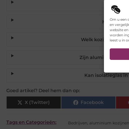
Welke typ
Om u een o
Hoeveel ko
en vergelij
website en
worden ing
Welk kozijnmateria
leest u in 
Zijn aluminium kozi
Kan isolatieglas i
Goed artikel? Deel hem dan op:
X (Twitter)
Facebook
Tags en Categorieën:
Bedrijven
,
aluminium kozijne