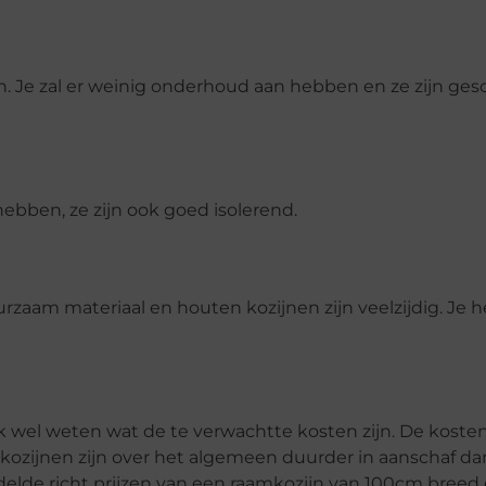
en. Je zal er weinig onderhoud aan hebben en ze zijn ges
ebben, ze zijn ook goed isolerend.
zaam materiaal en houten kozijnen zijn veelzijdig. Je h
jk wel weten wat de te verwachtte kosten zijn. De kosten
m kozijnen zijn over het algemeen duurder in aanschaf da
delde richt prijzen van een raamkozijn van 100cm breed