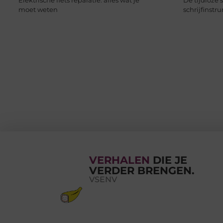
Elektrische fiets reparatie: alles wat je
De tijdloze
moet weten
schrijfinst
VERHALEN
DIE JE
VERDER BRENGEN.
VSENV