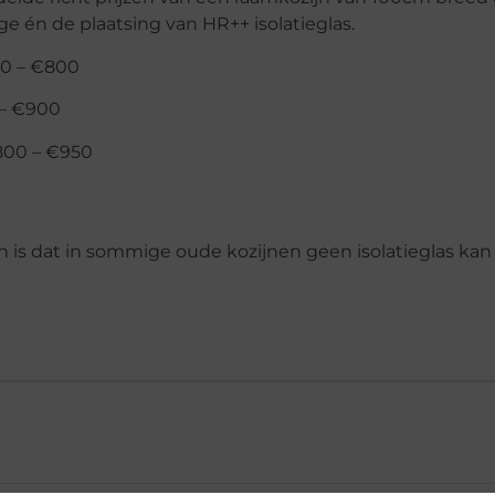
ge én de plaatsing van HR++ isolatieglas.
0 – €800
– €900
00 – €950
n is dat in sommige oude kozijnen geen isolatieglas ka