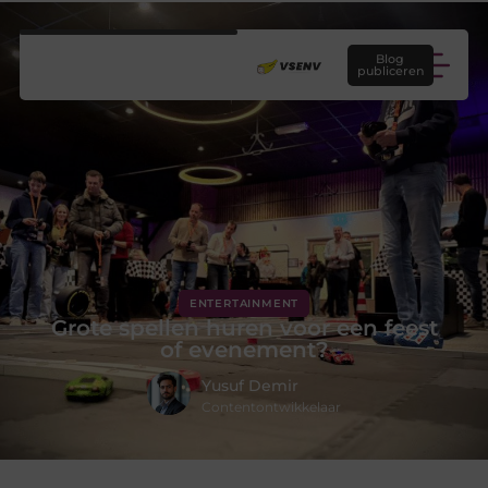
Blog
publiceren
ENTERTAINMENT
Grote spellen huren voor een feest
of evenement?
Yusuf Demir
Contentontwikkelaar