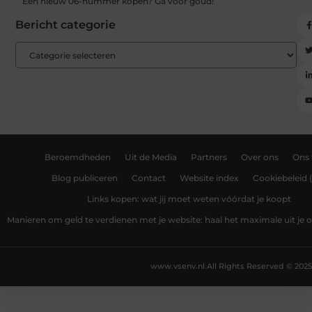
Een nieuw 06-nummer kopen? Ga voor goud!
Bericht categorie
Beroemdheden
Uit de Media
Partners
Over ons
Ons
Blog publiceren
Contact
Website index
Cookiebeleid 
Links kopen: wat jij moet weten vóórdat je koopt
Manieren om geld te verdienen met je website: haal het maximale uit je o
www.vsenv.nl.
All Rights Reserved © 2025