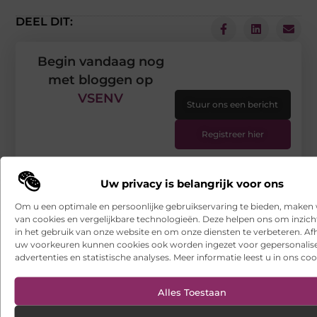
DEEL DIT:
Begin vandaag nog
met bloggen op
VSENV
Stuur ons een bericht
Registreer hier
Uw privacy is belangrijk voor ons
Om u een optimale en persoonlijke gebruikservaring te bieden, maken 
van cookies en vergelijkbare technologieën. Deze helpen ons om inzicht
in het gebruik van onze website en om onze diensten te verbeteren. Afh
uw voorkeuren kunnen cookies ook worden ingezet voor gepersonalis
advertenties en statistische analyses. Meer informatie leest u in ons coo
Alles Toestaan