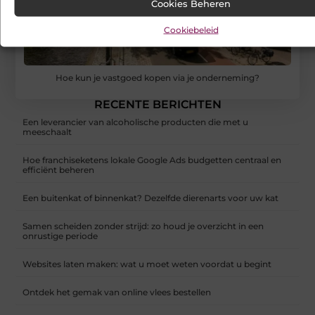
Cookies Beheren
Cookiebeleid
Hoe kun je vastgoed kopen via je onderneming?
RECENTE BERICHTEN
Een leverancier van alcoholische producten die met u
meeschaalt
Hoe franchiseketens lokale Google Ads budgetten centraal en
efficiënt beheren
Een buitenkat of binnenkat? Dezelfde dierenarts voor uw kat
Samen scheiden zonder strijd: zo houd je overzicht in een
onrustige periode
Websites laten maken: wat u moet weten voordat u begint
Ontdek het gemak van online vlees bestellen