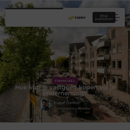
Blog
publiceren
FINANCIEEL
Hoe kun je vastgoed kopen via je
onderneming?
Yusuf Demir
Contentontwikkelaar