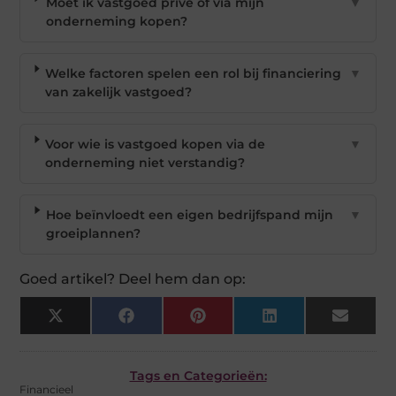
Moet ik vastgoed privé of via mijn
▼
onderneming kopen?
Welke factoren spelen een rol bij financiering
▼
van zakelijk vastgoed?
Voor wie is vastgoed kopen via de
▼
onderneming niet verstandig?
Hoe beïnvloedt een eigen bedrijfspand mijn
▼
groeiplannen?
Goed artikel? Deel hem dan op:
X
Facebook
Pinterest
LinkedIn
Email
(Twitter)
Tags en Categorieën:
Financieel