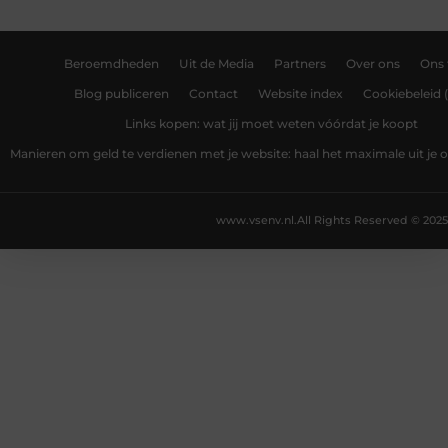
Beroemdheden
Uit de Media
Partners
Over ons
Ons
Blog publiceren
Contact
Website index
Cookiebeleid 
Links kopen: wat jij moet weten vóórdat je koopt
Manieren om geld te verdienen met je website: haal het maximale uit je o
www.vsenv.nl.
All Rights Reserved © 2025