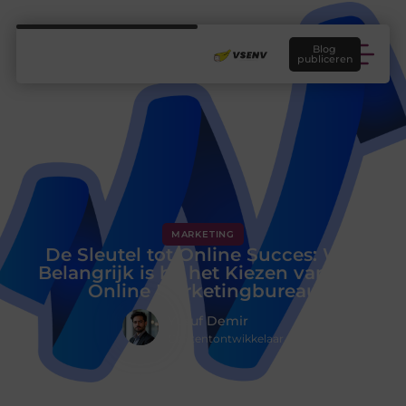
Blog
publiceren
MARKETING
De Sleutel tot Online Succes: Wat
Belangrijk is bij het Kiezen van een
Online Marketingbureau
Yusuf Demir
Contentontwikkelaar