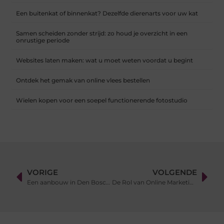
Een buitenkat of binnenkat? Dezelfde dierenarts voor uw kat
Samen scheiden zonder strijd: zo houd je overzicht in een
onrustige periode
Websites laten maken: wat u moet weten voordat u begint
Ontdek het gemak van online vlees bestellen
Wielen kopen voor een soepel functionerende fotostudio
VORIGE
VOLGENDE
Een aanbouw in Den Bosch, zo maak je de verbouwing tot een succes!
De Rol van Online Marketingbureaus versus In-house Marketeers