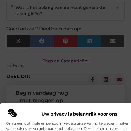
Wat is het belang van op maat gemaakte
▼
strategieën?
Goed artikel? Deel hem dan op:
X
Facebook
Pinterest
LinkedIn
Email
(Twitter)
Tags en Categorieën:
Marketing
DEEL DIT:
Begin vandaag nog
met bloggen op
VSENV
Stuur ons een bericht
Uw privacy is belangrijk voor ons
Registreer hier
Om u een optimale en persoonlijke gebruikservaring te bieden, maken 
van cookies en vergelijkbare technologieën. Deze helpen ons om inzicht