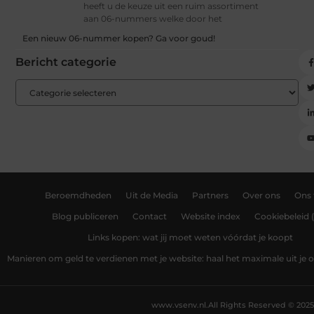
heeft u de keuze uit een ruim assortiment
aan 06-nummers welke door het
Een nieuw 06-nummer kopen? Ga voor goud!
Bericht categorie
Beroemdheden
Uit de Media
Partners
Over ons
Ons
Blog publiceren
Contact
Website index
Cookiebeleid 
Links kopen: wat jij moet weten vóórdat je koopt
Manieren om geld te verdienen met je website: haal het maximale uit je o
www.vsenv.nl.
All Rights Reserved © 2025