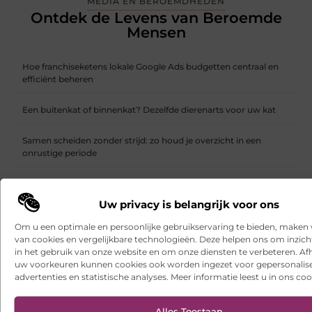
MEDIA EN BEROEMDHEDEN
Ontdek de Levens van Beroemde
Mensen
Hoe franchiseketens lokale Google Ads budgetten centraal en
efficiënt beheren
Een buitenkat of binnenkat? Dezelfde dierenarts voor uw kat
Samen scheiden zonder strijd: zo houd je overzicht in een
onrustige periode
Websites laten maken: wat u moet weten voordat u begint
Uw privacy is belangrijk voor ons
Ontdek het gemak van online vlees bestellen
Om u een optimale en persoonlijke gebruikservaring te bieden, maken 
van cookies en vergelijkbare technologieën. Deze helpen ons om inzicht
Wielen kopen voor een soepel functionerende fotostudio
in het gebruik van onze website en om onze diensten te verbeteren. Afh
uw voorkeuren kunnen cookies ook worden ingezet voor gepersonalis
Uw kelder verbouwen met een duurzame gietvloer in Brabant
advertenties en statistische analyses. Meer informatie leest u in ons coo
Een interieurmetamorfose met een vloerspecialist in Alkmaar
Alles Toestaan