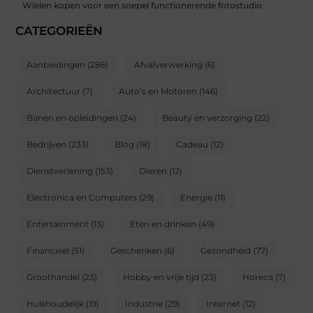
Wielen kopen voor een soepel functionerende fotostudio
CATEGORIEËN
Aanbiedingen
(286)
Afvalverwerking
(6)
Architectuur
(7)
Auto’s en Motoren
(146)
Banen en opleidingen
(24)
Beauty en verzorging
(22)
Bedrijven
(233)
Blog
(18)
Cadeau
(12)
Dienstverlening
(153)
Dieren
(12)
Electronica en Computers
(29)
Energie
(11)
Entertainment
(13)
Eten en drinken
(49)
Financieel
(51)
Geschenken
(6)
Gezondheid
(77)
Groothandel
(23)
Hobby en vrije tijd
(23)
Horeca
(7)
Huishoudelijk
(19)
Industrie
(29)
Internet
(12)