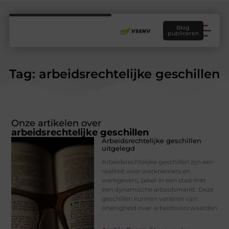
Blog
publiceren
Tag: arbeidsrechtelijke geschillen
Onze artikelen over
arbeidsrechtelijke geschillen
Arbeidsrechtelijke geschillen
uitgelegd
Arbeidsrechtelijke geschillen zijn een
realiteit voor werknemers en
werkgevers, zeker in een stad met
een dynamische arbeidsmarkt. Deze
geschillen kunnen variëren van
onenigheid over arbeidsvoorwaarden