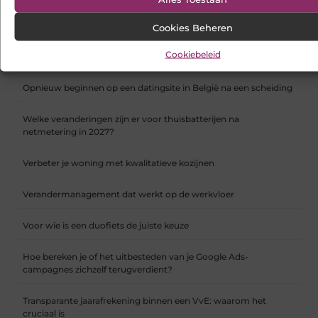
Hoe webshop SEO werkt en waarom het vanaf dag één telt
Cookies Beheren
Cookiebeleid
Koelkast en vriezer verhuizen doe je zo
Opnieuw beginnen op een datingsite in België na een scheiding
Welke veranderingen zijn er voor thuisbatterijen na
netmetering in 2027?
Verbeter je woning met kwalitatieve kozijnen
Verandermanagement dat werkt op de werkvloer
Voor wie is een duofiets de juiste keuze
Hoe bereken je of het uitbesteden van je Google Ads-
campagnes zichzelf terugverdient?
Transparante jaarafrekening binnen een VvE: waarom het
cruciaal is