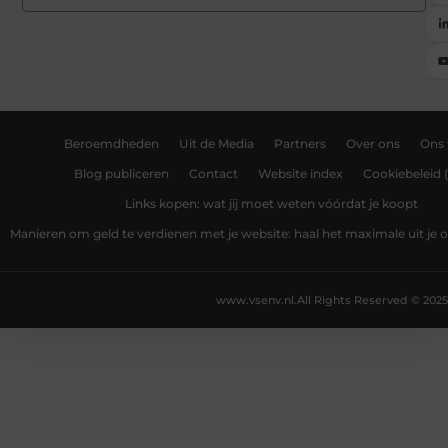
Beroemdheden
Uit de Media
Partners
Over ons
Ons
Blog publiceren
Contact
Website index
Cookiebeleid 
Links kopen: wat jij moet weten vóórdat je koopt
Manieren om geld te verdienen met je website: haal het maximale uit je o
www.vsenv.nl.
All Rights Reserved © 2025