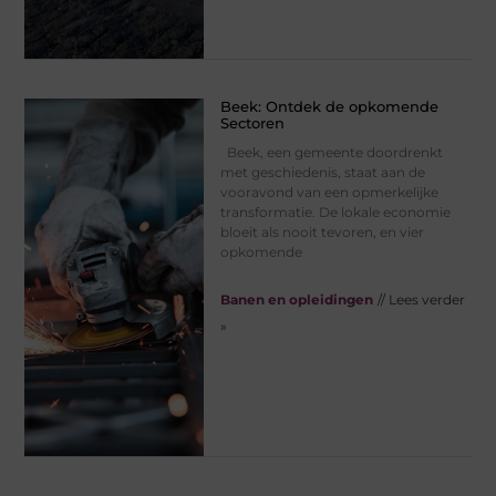
Beek: Ontdek de opkomende
Sectoren
Beek, een gemeente doordrenkt
met geschiedenis, staat aan de
vooravond van een opmerkelijke
transformatie. De lokale economie
bloeit als nooit tevoren, en vier
opkomende
Banen en opleidingen
// Lees verder
»