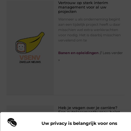
Vertrouw op sterk interim
management voor al uw
projecten
Wanneer u als onderneming begint
aan een tijdelijk project heeft u daar
misschien wel extra werkkrachten
voor nodig. Het is daarbij misschien
vervelend om te
Banen en opleidingen
// Lees verder
»
Heb je vragen over je carrière?
Een outplacementbureau helpt
je graag
Uw privacy is belangrijk voor ons
In een periode van onzekerheid kan
een outplacementbureau een frisse