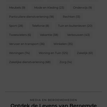
Meubels
(9)
Mode en Kleding
(23)
Onderwijs
(9)
Particuliere dienstverlening
(18)
Rechten
(13)
Sport
(28)
Telefonie
(8)
Tuin en buitenleven
(20)
Tweewielers
(6)
Vakantie
(38)
Verbouwen
(43)
Vervoer en transport
(36)
Winkelen
(35)
Woningen
(74)
Woning en Tuin
(125)
Zakelijk
(61)
Zakelijke dienstverlening
(68)
Zorg
(14)
MEDIA EN BEROEMDHEDEN
Ontdek de Levens van Beroemde