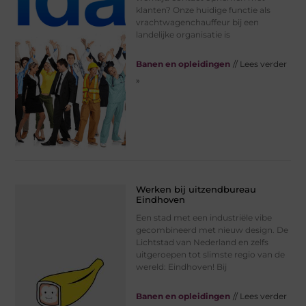
klanten? Onze huidige functie als
vrachtwagenchauffeur bij een
landelijke organisatie is
Banen en opleidingen
// Lees verder
»
Werken bij uitzendbureau
Eindhoven
Een stad met een industriële vibe
gecombineerd met nieuw design. De
Lichtstad van Nederland en zelfs
uitgeroepen tot slimste regio van de
wereld: Eindhoven! Bij
Banen en opleidingen
// Lees verder