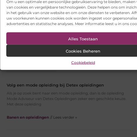
Om u een optimale en persoonlijke gebruikservaring te bieden, maken 
wind door je carrière laten waaien.
van cookies en vergelijkbare technologieën. Deze helpen ons om inzicht
Niets is vervelender dan twijfelen
in het gebruik van onze website en om onze diensten te verbeteren. Afh
over je werk en
uw voorkeuren kunnen cookies ook worden ingezet voor gepersonalis
advertenties en statistische analyses. Meer informatie leest u in ons coo
Banen en opleidingen
// Lees verder
»
Alles Toestaan
Cookies Beheren
Cookiebeleid
Volg een mode opleiding bij Detex opleidingen
Als je op zoek bent naar een mode opleiding, dan is de opleiding
Mode Adviseur van Detex Opleidingen zeker een geschikte keuze.
Met deze opleiding
Banen en opleidingen
// Lees verder »