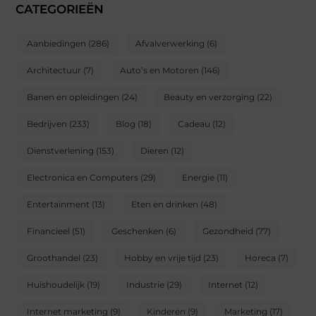
CATEGORIEËN
Aanbiedingen
(286)
Afvalverwerking
(6)
Architectuur
(7)
Auto’s en Motoren
(146)
Banen en opleidingen
(24)
Beauty en verzorging
(22)
Bedrijven
(233)
Blog
(18)
Cadeau
(12)
Dienstverlening
(153)
Dieren
(12)
Electronica en Computers
(29)
Energie
(11)
Entertainment
(13)
Eten en drinken
(48)
Financieel
(51)
Geschenken
(6)
Gezondheid
(77)
Groothandel
(23)
Hobby en vrije tijd
(23)
Horeca
(7)
Huishoudelijk
(19)
Industrie
(29)
Internet
(12)
Internet marketing
(9)
Kinderen
(9)
Marketing
(17)