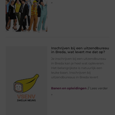
»
Inschrijven bij een uitzendbureau
in Breda, wat levert me dat op?
Je inschrijven bij een uitzendbureau
in Breda kan je heel wat opleveren.
Het belangrijkste is natuurlijk een
leuke baan. Inschrijven bij
uitzendbureaus in Breda levert
Banen en opleidingen
// Lees verder
»