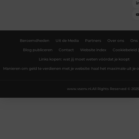
Beroemdheden
Uit de Media
Partners
Over ons
Ons
Blog publiceren
Contact
Website index
Cookiebeleid 
Links kopen: wat jij moet weten vóórdat je koopt
Manieren om geld te verdienen met je website: haal het maximale uit je o
www.vsenv.nl.
All Rights Reserved © 2025