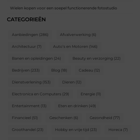
Wielen kopen voor een soepel functionerende fotostudio
CATEGORIEËN
Aanbiedingen
(286)
Afvalverwerking
(6)
Architectuur
(7)
Auto’s en Motoren
(146)
Banen en opleidingen
(24)
Beauty en verzorging
(22)
Bedrijven
(233)
Blog
(18)
Cadeau
(12)
Dienstverlening
(153)
Dieren
(12)
Electronica en Computers
(29)
Energie
(11)
Entertainment
(13)
Eten en drinken
(49)
Financieel
(51)
Geschenken
(6)
Gezondheid
(77)
Groothandel
(23)
Hobby en vrije tijd
(23)
Horeca
(7)