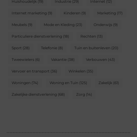
Huishoudelijk
(19)
Industrie
(29)
Internet
(12)
Internet marketing
(9)
Kinderen
(9)
Marketing
(17)
Meubels
(9)
Mode en Kleding
(23)
Onderwijs
(9)
Particuliere dienstverlening
(18)
Rechten
(13)
Sport
(28)
Telefonie
(8)
Tuin en buitenleven
(20)
Tweewielers
(6)
Vakantie
(38)
Verbouwen
(43)
Vervoer en transport
(36)
Winkelen
(35)
Woningen
(74)
Woning en Tuin
(125)
Zakelijk
(61)
Zakelijke dienstverlening
(68)
Zorg
(14)