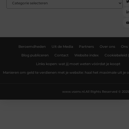
Beroemdheden
Uit de Media
Partners
Over ons
Ons
Blog publiceren
Contact
Website index
Cookiebeleid 
Links kopen: wat jij moet weten vóórdat je koopt
Manieren om geld te verdienen met je website: haal het maximale uit je o
www.vsenv.nl.
All Rights Reserved © 2025