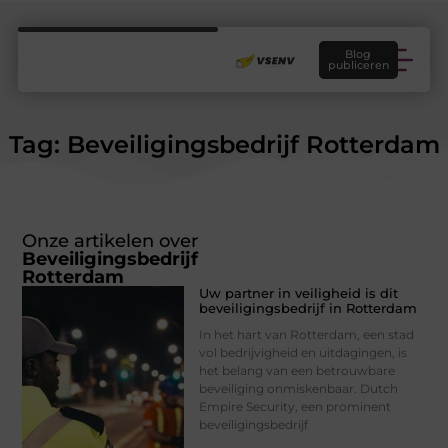
Blog
publiceren
Tag: Beveiligingsbedrijf Rotterdam
Onze artikelen over
Beveiligingsbedrijf
Rotterdam
Uw partner in veiligheid is dit
beveiligingsbedrijf in Rotterdam
In het hart van Rotterdam, een stad
vol bedrijvigheid en uitdagingen, is
het belang van een betrouwbare
beveiliging onmiskenbaar. Dutch
Empire Security, een prominent
beveiligingsbedrijf