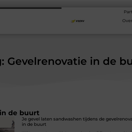
Par
Ove
: Gevelrenovatie in de b
in de buurt
Je gevel laten sandwashen tijdens de gevelrenovat
in de buurt