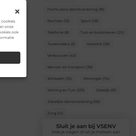
Particuliere dienstverlening
(18)
Rechten
(13)
Sport
(28)
n cookies
van onze
ookies ook
Telefonie
(8)
Tuin en buitenleven
(20)
formatie
Tweewielers
(6)
Vakantie
(38)
Verbouwen
(43)
Vervoer en transport
(36)
Winkelen
(35)
Woningen
(74)
Woning en Tuin
(125)
Zakelijk
(61)
Zakelijke dienstverlening
(68)
Zorg
(14)
Sluit je aan bij VSENV
Heb je vragen of wil je meteen aan