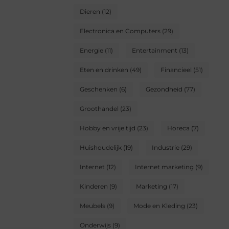
Dieren
(12)
Electronica en Computers
(29)
Energie
(11)
Entertainment
(13)
Eten en drinken
(49)
Financieel
(51)
Geschenken
(6)
Gezondheid
(77)
Groothandel
(23)
Hobby en vrije tijd
(23)
Horeca
(7)
Huishoudelijk
(19)
Industrie
(29)
Internet
(12)
Internet marketing
(9)
Kinderen
(9)
Marketing
(17)
Meubels
(9)
Mode en Kleding
(23)
Onderwijs
(9)