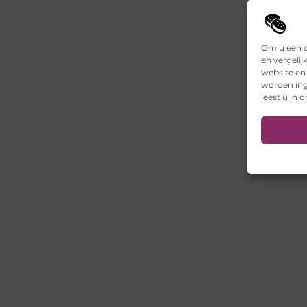
Om u een o
en vergelij
website en
worden ing
leest u in 