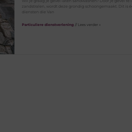
Wil je graag je gevel laten sandwashen? Door je gevel te 
zandstralen, wordt deze grondig schoongemaakt. Dit is 
diensten die Van
Particuliere dienstverlening
// Lees verder »