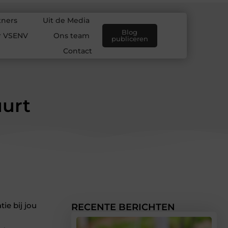
tners
Uit de Media
Blog
r VSENV
Ons team
publiceren
Contact
uurt
ie bij jou
RECENTE BERICHTEN