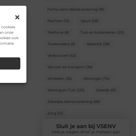
Particuliere dienstverlening
(18)
Rechten
(13)
Sport
(28)
n cookies
van onze
Telefonie
(8)
Tuin en buitenleven
(20)
ookies ook
formatie
Tweewielers
(6)
Vakantie
(38)
Verbouwen
(43)
Vervoer en transport
(36)
Winkelen
(35)
Woningen
(74)
Woning en Tuin
(125)
Zakelijk
(61)
Zakelijke dienstverlening
(68)
Zorg
(14)
Sluit je aan bij VSENV
Heb je vragen of wil je meteen aan