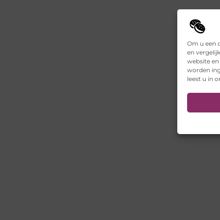
Om u een o
en vergelij
website en
worden ing
leest u in 