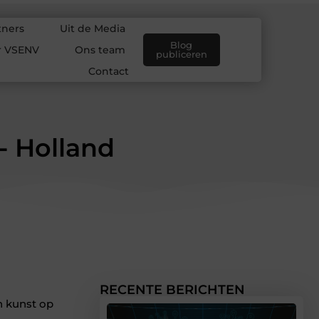
tners
Uit de Media
Blog
r VSENV
Ons team
publiceren
Contact
- Holland
RECENTE BERICHTEN
n kunst op