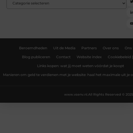
Beroemdheden
Uit de Media
Partners
Over ons
Ons
Blog publiceren
Contact
Website index
Cookiebeleid 
Links kopen: wat jij moet weten vóórdat je koopt
Manieren om geld te verdienen met je website: haal het maximale uit je o
www.vsenv.nl.
All Rights Reserved © 2025