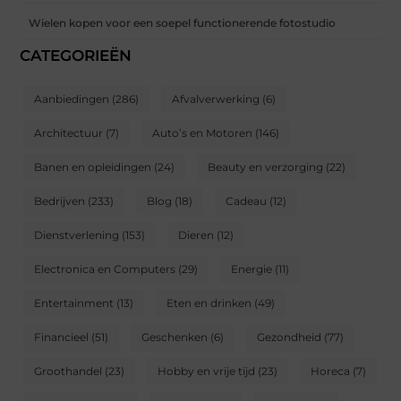
Wielen kopen voor een soepel functionerende fotostudio
CATEGORIEËN
Aanbiedingen
(286)
Afvalverwerking
(6)
Architectuur
(7)
Auto’s en Motoren
(146)
Banen en opleidingen
(24)
Beauty en verzorging
(22)
Bedrijven
(233)
Blog
(18)
Cadeau
(12)
Dienstverlening
(153)
Dieren
(12)
Electronica en Computers
(29)
Energie
(11)
Entertainment
(13)
Eten en drinken
(49)
Financieel
(51)
Geschenken
(6)
Gezondheid
(77)
Groothandel
(23)
Hobby en vrije tijd
(23)
Horeca
(7)