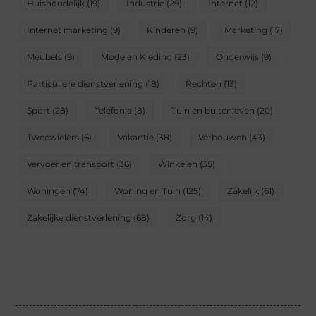
Huishoudelijk
(19)
Industrie
(29)
Internet
(12)
Internet marketing
(9)
Kinderen
(9)
Marketing
(17)
Meubels
(9)
Mode en Kleding
(23)
Onderwijs
(9)
Particuliere dienstverlening
(18)
Rechten
(13)
Sport
(28)
Telefonie
(8)
Tuin en buitenleven
(20)
Tweewielers
(6)
Vakantie
(38)
Verbouwen
(43)
Vervoer en transport
(36)
Winkelen
(35)
Woningen
(74)
Woning en Tuin
(125)
Zakelijk
(61)
Zakelijke dienstverlening
(68)
Zorg
(14)