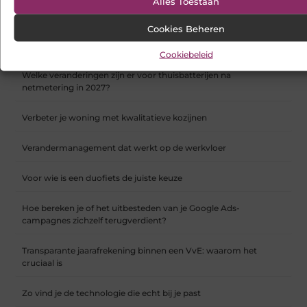
Alles Toestaan
Koelkast en vriezer verhuizen doe je zo
Cookies Beheren
Opnieuw beginnen op een datingsite in België na een scheiding
Cookiebeleid
Welke veranderingen zijn er voor thuisbatterijen na
netmetering in 2027?
Verbeter je woning met kwalitatieve kozijnen
Verandermanagement dat werkt op de werkvloer
Voor wie is een duofiets de juiste keuze
Hoe bereken je of het uitbesteden van je Google Ads-
campagnes zichzelf terugverdient?
Transparante jaarafrekening binnen een VvE: waarom het
cruciaal is
Zo vind je de technologie die echt bij je past