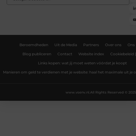
Beroemdheden
Uit de Media
Partners
Over ons
Ons
Blog publiceren
Contact
Website index
Cookiebeleid 
Links kopen: wat jij moet weten vóórdat je koopt
Manieren om geld te verdienen met je website: haal het maximale uit je o
www.vsenv.nl.
All Rights Reserved © 2025