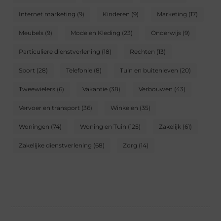
Internet marketing
(9)
Kinderen
(9)
Marketing
(17)
Meubels
(9)
Mode en Kleding
(23)
Onderwijs
(9)
Particuliere dienstverlening
(18)
Rechten
(13)
Sport
(28)
Telefonie
(8)
Tuin en buitenleven
(20)
Tweewielers
(6)
Vakantie
(38)
Verbouwen
(43)
Vervoer en transport
(36)
Winkelen
(35)
Woningen
(74)
Woning en Tuin
(125)
Zakelijk
(61)
Zakelijke dienstverlening
(68)
Zorg
(14)