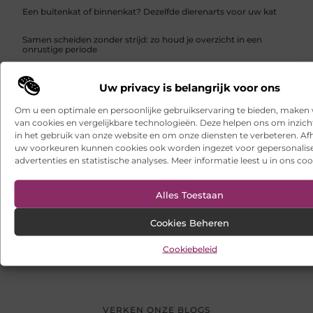
Een buitenkat of binnenkat? Dezelfde dierenarts voor uw kat
Samen scheiden zonder strijd: zo houd je overzicht in een
onrustige periode
Websites laten maken: wat u moet weten voordat u begint
Uw privacy is belangrijk voor ons
Ontdek het gemak van online vlees bestellen
Om u een optimale en persoonlijke gebruikservaring te bieden, maken 
van cookies en vergelijkbare technologieën. Deze helpen ons om inzicht
in het gebruik van onze website en om onze diensten te verbeteren. Afh
uw voorkeuren kunnen cookies ook worden ingezet voor gepersonalis
advertenties en statistische analyses. Meer informatie leest u in ons coo
Alles Toestaan
VORIGE
VOLGENDE
Een lange levensduur voor uw nieuwe houten kozijnen in Eindhoven
Heeft u een doseerinstallatie nodig?
Cookies Beheren
Cookiebeleid
VERKEN ONZE BLOGS