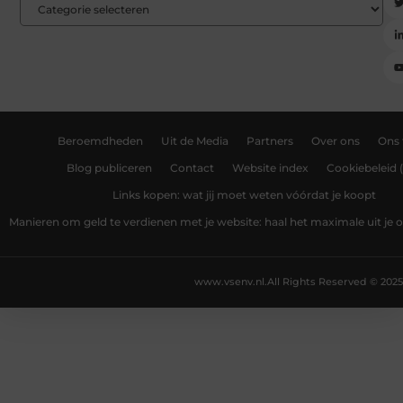
Beroemdheden
Uit de Media
Partners
Over ons
Ons
Blog publiceren
Contact
Website index
Cookiebeleid 
Links kopen: wat jij moet weten vóórdat je koopt
Manieren om geld te verdienen met je website: haal het maximale uit je o
www.vsenv.nl.
All Rights Reserved © 2025