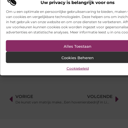
Uw privacy is belangrijk voor ons
Een buitenkat of binnenkat? Dezelfde dierenarts voor uw kat
Om u een optimale en persoonlijke gebruikservaring te bieden, maken 
van cookies en vergelijkbare technologieën. Deze helpen ons om inzicht
Samen scheiden zonder strijd: zo houd je overzicht in een
onrustige periode
in het gebruik van onze website en om onze diensten te verbeteren. Afh
uw voorkeuren kunnen cookies ook worden ingezet voor gepersonalis
advertenties en statistische analyses. Meer informatie leest u in ons coo
Websites laten maken: wat u moet weten voordat u begint
Ontdek het gemak van online vlees bestellen
Alles Toestaan
Wielen kopen voor een soepel functionerende fotostudio
Cookies Beheren
Cookiebeleid
VORIGE
VOLGENDE
De kunst van matrijs maken voor innovatieve kunststofproducten
Een hoveniersbedrijf in Limburg dat complete tuinrenovaties realiseert