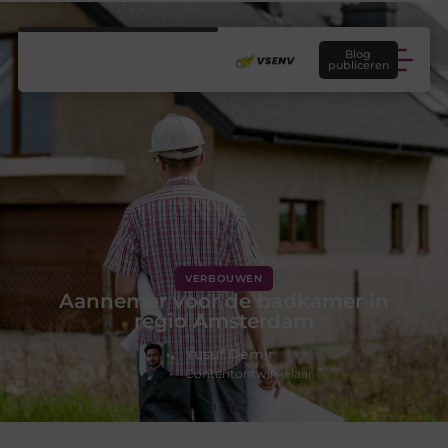
Blog
publiceren
VERBOUWEN
Aannemer voor de badkamer in
regio Amsterdam
Yusuf Demir
Contentontwikkelaar