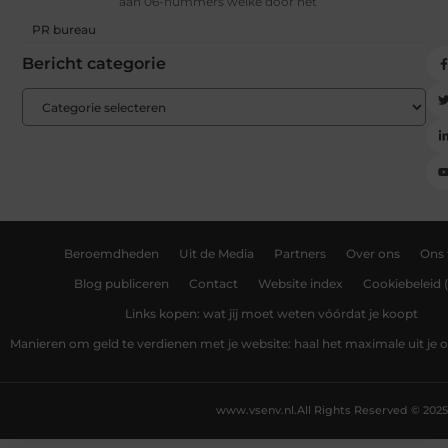
aan 06-nummers welke door het
PR bureau
Bericht categorie
Beroemdheden
Uit de Media
Partners
Over ons
Ons
Blog publiceren
Contact
Website index
Cookiebeleid 
Links kopen: wat jij moet weten vóórdat je koopt
Manieren om geld te verdienen met je website: haal het maximale uit je o
www.vsenv.nl.
All Rights Reserved © 2025