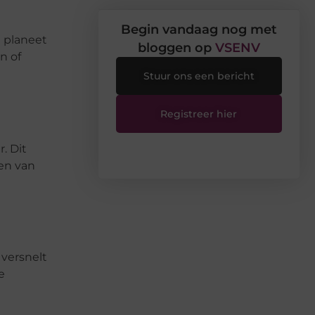
Begin vandaag nog met
e planeet
bloggen op
VSENV
n of
Stuur ons een bericht
Registreer hier
. Dit
ren van
 versnelt
e