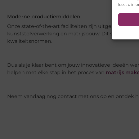
leest u in 
Moderne productiemiddelen
Onze state-of-the-art faciliteiten zijn uitgerust me
kunststofverwerking en matrijsbouw. Dit stelt ons i
kwaliteitsnormen.
Dus als je klaar bent om jouw innovatieve ideeën wer
helpen met elke stap in het proces van
matrijs mak
Neem vandaag nog contact met ons op en ontdek hoe