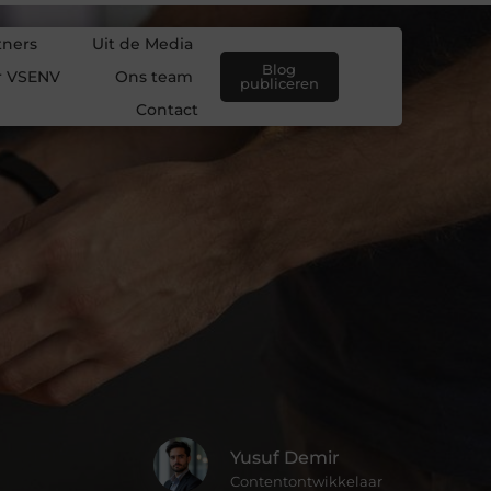
tners
Uit de Media
Blog
r VSENV
Ons team
publiceren
Contact
Yusuf Demir
Contentontwikkelaar