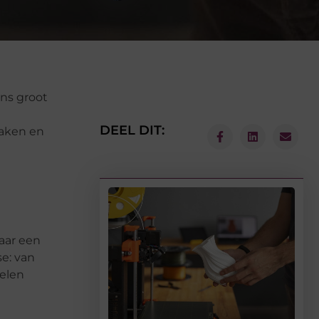
ans groot
DEEL DIT:
maken en
aar een
se: van
elen