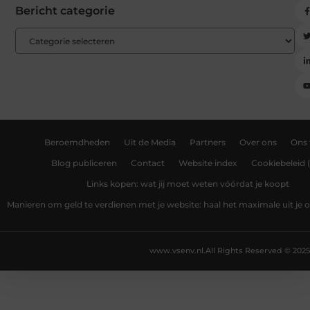
Bericht categorie
Beroemdheden
Uit de Media
Partners
Over ons
Ons
Blog publiceren
Contact
Website index
Cookiebeleid 
Links kopen: wat jij moet weten vóórdat je koopt
Manieren om geld te verdienen met je website: haal het maximale uit je o
www.vsenv.nl.
All Rights Reserved © 2025