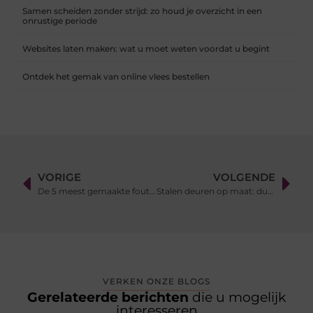
Samen scheiden zonder strijd: zo houd je overzicht in een
onrustige periode
Websites laten maken: wat u moet weten voordat u begint
Ontdek het gemak van online vlees bestellen
VORIGE
VOLGENDE
De 5 meest gemaakte fouten bij het leggen van laminaat (en hoe je ze voorkomt)
Stalen deuren op maat: duurzaam en stijlvol voor elke ruimte
VERKEN ONZE BLOGS
Gerelateerde berichten
die u mogelijk
interesseren