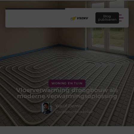
Blog
publiceren
WONING EN TUIN
Vloerverwarming droogbouw als
moderne verwarmingsoplossing
Yusuf Demir
Contentontwikkelaar