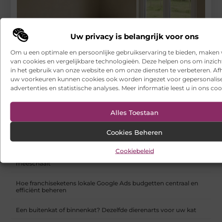
Uw privacy is belangrijk voor ons
Om u een optimale en persoonlijke gebruikservaring te bieden, maken 
van cookies en vergelijkbare technologieën. Deze helpen ons om inzicht
in het gebruik van onze website en om onze diensten te verbeteren. Afh
uw voorkeuren kunnen cookies ook worden ingezet voor gepersonalis
advertenties en statistische analyses. Meer informatie leest u in ons coo
Alles Toestaan
Vloerverwarming droogbouw als moderne
verwarmingsoplossing
Cookies Beheren
RECENTE BERICHTEN
Cookiebeleid
Een leverancier van alcoholische producten die met u
meeschaalt
Hoe franchiseketens lokale Google Ads budgetten centraal en
efficiënt beheren
Een buitenkat of binnenkat? Dezelfde dierenarts voor uw kat