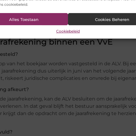
aar moet gebeuren. Dat is een veel productievere verga
ons cookiebeleid.
ogelijkheden er zijn voor jouw VvE. Niet elk platform is 
Alles Toestaan
Cookies Beheren
. Hoe meer inzicht eigenaren hebben, hoe minder ruimte e
aarafrekening verloopt.
Cookiebeleid
arafrekening binnen een VvE
esteld?
op van het boekjaar worden vastgesteld in de ALV. Bij e
aarafrekening dus uiterlijk in juni van het volgende ja
, riskeert juridische complicaties en onvrede bij eigena
ing afkeurt?
e jaarafrekening, kan de ALV besluiten om de jaarafrek
erlenen. In dat geval blijft het bestuur aansprakelijk vo
krijgt dan de opdracht om de jaarafrekening te herzie
vuld?