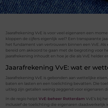
Jaarafrekening VvE is voor veel eigenaren een moment
kloppen de cijfers eigenlijk wel? Een transparante jaar
het fundament van vertrouwen binnen een VvE. Als ei
bereid om akkoord te gaan met de begroting voor het
jaarafrekening inhoudt en hoe je die als VvE helder 
Jaarafrekening VvE: wat er wette
Jaarafrekening VvE is gebonden aan wettelijke eisen
baten en lasten en een toelichting bevatten. Die toeli
uitleg zijn getallen weinig zeggend voor eigenaren 
In de regio helpt
VvE-beheer Rotterdam
VvE’s bij he
inclusief de toelichting die eigenaren daadwerkelijk ie