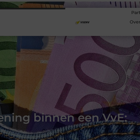
Par
Ove
kening binnen een VvE: