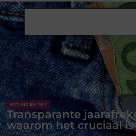
WONING EN TUIN
Transparante jaarafre
waarom het cruciaal is