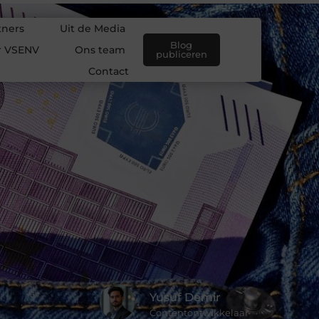
tners
Uit de Media
Blog
r VSENV
Ons team
publiceren
Contact
Yusuf Demir
Contentontwikkelaar