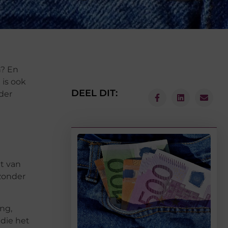
n? En
 is ook
DEEL DIT:
der
t van
 zonder
ing,
 die het