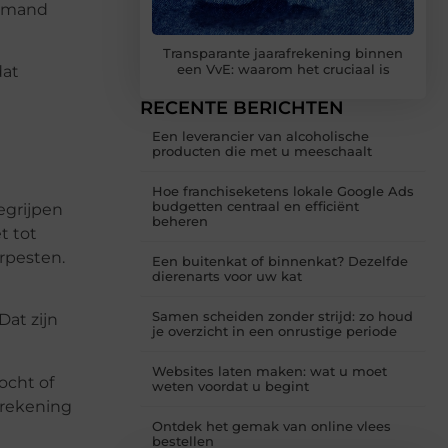
iemand
Transparante jaarafrekening binnen
een VvE: waarom het cruciaal is
dat
RECENTE BERICHTEN
Een leverancier van alcoholische
producten die met u meeschaalt
Hoe franchiseketens lokale Google Ads
budgetten centraal en efficiënt
egrijpen
beheren
t tot
erpesten.
Een buitenkat of binnenkat? Dezelfde
dierenarts voor uw kat
Samen scheiden zonder strijd: zo houd
at zijn
je overzicht in een onrustige periode
Websites laten maken: wat u moet
ocht of
weten voordat u begint
frekening
Ontdek het gemak van online vlees
bestellen