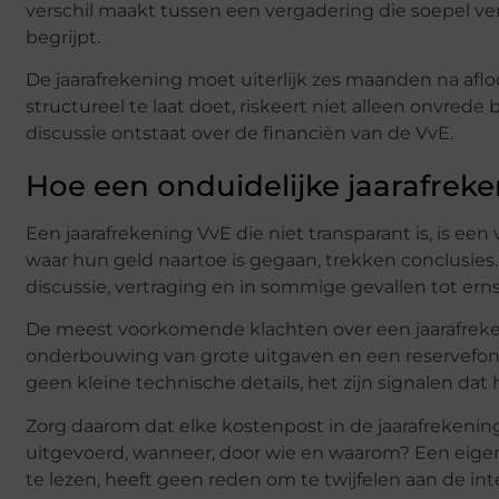
verschil maakt tussen een vergadering die soepel ver
begrijpt.
De jaarafrekening moet uiterlijk zes maanden na afl
structureel te laat doet, riskeert niet alleen onvrede 
discussie ontstaat over de financiën van de VvE.
Hoe een onduidelijke jaarafreken
Een jaarafrekening VvE die niet transparant is, is 
waar hun geld naartoe is gegaan, trekken conclusies. 
discussie, vertraging en in sommige gevallen tot erns
De meest voorkomende klachten over een jaarafrek
onderbouwing van grote uitgaven en een reservefond
geen kleine technische details, het zijn signalen dat 
Zorg daarom dat elke kostenpost in de jaarafrekening
uitgevoerd, wanneer, door wie en waarom? Een eigen
te lezen, heeft geen reden om te twijfelen aan de int