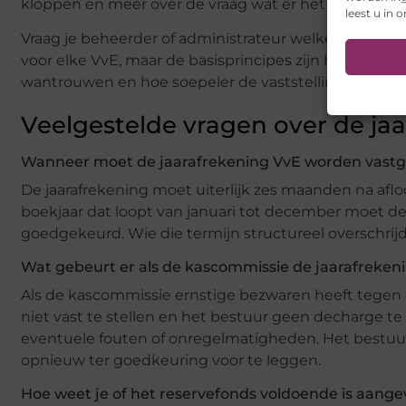
kloppen en meer over de vraag wat er het komende j
leest u in 
Vraag je beheerder of administrateur welke digitale m
voor elke VvE, maar de basisprincipes zijn hetzelfde
wantrouwen en hoe soepeler de vaststelling van de j
Veelgestelde vragen over de ja
Wanneer moet de jaarafrekening VvE worden vastg
De jaarafrekening moet uiterlijk zes maanden na aflo
boekjaar dat loopt van januari tot december moet de j
goedgekeurd. Wie die termijn structureel overschrijdt
Wat gebeurt er als de kascommissie de jaarafreken
Als de kascommissie ernstige bezwaren heeft tegen d
niet vast te stellen en het bestuur geen decharge te v
eventuele fouten of onregelmatigheden. Het bestuur 
opnieuw ter goedkeuring voor te leggen.
Hoe weet je of het reservefonds voldoende is aange