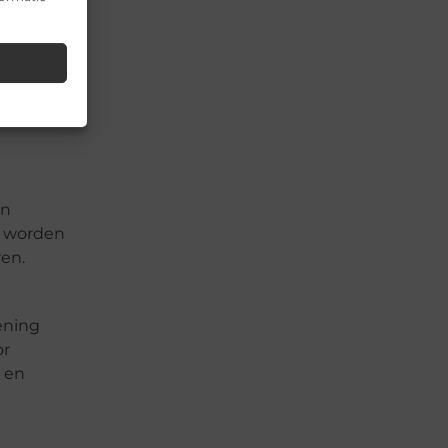
dering.
geschikt
r is voor
en
ar worden
ren.
ening
or
n en