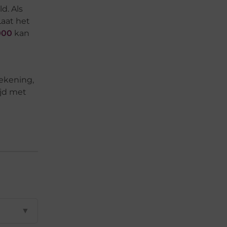
d. Als
Laat het
000
kan
rekening,
ijd met
▼