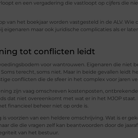
loopt en een vergadering die vastloopt op cijfers die n
oop van het boekjaar worden vastgesteld in de ALV. Wie 
bij eigenaren maar ook juridische complicaties als er later
ing tot conflicten leidt
een voedingsbodem voor wantrouwen. Eigenaren die niet b
Soms terecht, soms niet. Maar in beide gevallen leidt he
tige conflicten die de sfeer in het complex voor jaren v
ening zijn vaag omschreven kostenposten, ontbrekende
s dat niet overeenkomt met wat er in het MJOP staat. D
het financieel beheer niet op orde is.
 is voorzien van een heldere omschrijving. Wat is er gek
aar die die vragen zelf kan beantwoorden door de jaara
egriteit van het bestuur.