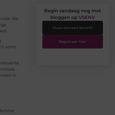
Begin vandaag nog met
bloggen op
VSENV
ordat die
rge
Stuur ons een bericht
oed.
e
Registreer hier
 En soms
 relevante
ommissie
naren in
functie