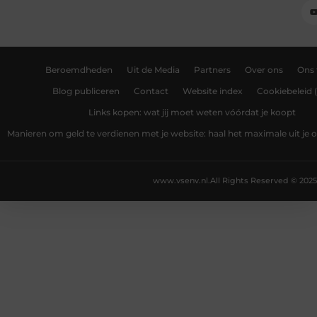
Beroemdheden
Uit de Media
Partners
Over ons
Ons
Blog publiceren
Contact
Website index
Cookiebeleid 
Links kopen: wat jij moet weten vóórdat je koopt
Manieren om geld te verdienen met je website: haal het maximale uit je o
www.vsenv.nl.
All Rights Reserved © 2025