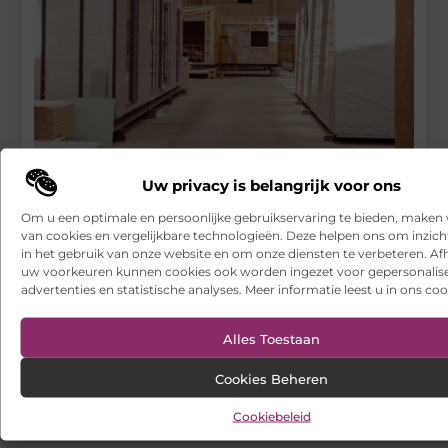
Uw privacy is belangrijk voor ons
Prefab Mantelzorgwoning: Een Praktische Oplossing voor
Oudere Dierbaren
Om u een optimale en persoonlijke gebruikservaring te bieden, maken 
van cookies en vergelijkbare technologieën. Deze helpen ons om inzicht
RECENTE BERICHTEN
in het gebruik van onze website en om onze diensten te verbeteren. Afh
Een leverancier van alcoholische producten die met u
uw voorkeuren kunnen cookies ook worden ingezet voor gepersonalis
meeschaalt
advertenties en statistische analyses. Meer informatie leest u in ons coo
Hoe franchiseketens lokale Google Ads budgetten centraal en
efficiënt beheren
Alles Toestaan
Een buitenkat of binnenkat? Dezelfde dierenarts voor uw kat
Cookies Beheren
Samen scheiden zonder strijd: zo houd je overzicht in een
Cookiebeleid
onrustige periode