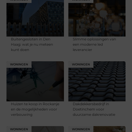
Buitengesloten in Den
Slimme oplossingen van
Haag: wat je nu meteen
een moderne led
kunt doen
leverancier
WONINGEN
WONINGEN
Huizen te koop in Rockanje
Dakdekkersbedrijf in
en de mogelijkheden voor
Doetinchem voor
verbouwing
duurzame dakrenovatie
WONINGEN
WONINGEN