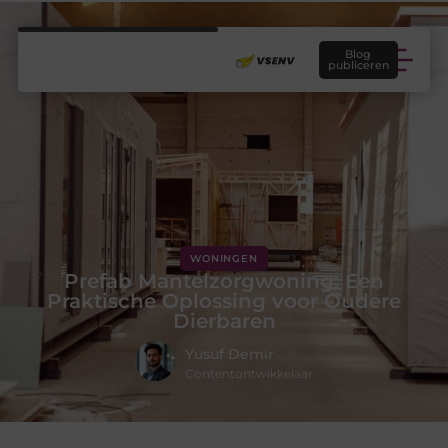
Blog
publiceren
WONINGEN
Prefab Mantelzorgwoning: Een
Praktische Oplossing voor Oudere
Dierbaren
Yusuf Demir
Contentontwikkelaar