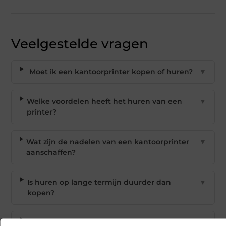
Veelgestelde vragen
Moet ik een kantoorprinter kopen of huren?
▼
Welke voordelen heeft het huren van een
▼
printer?
Wat zijn de nadelen van een kantoorprinter
▼
aanschaffen?
Is huren op lange termijn duurder dan
▼
kopen?
Wat moet ik vragen stellen bij leveranciers?
▼