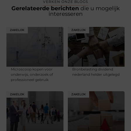
VERKEN ONZE BLOGS
Gerelateerde berichten
die u mogelijk
interesseren
ZAKELIJK
ZAKELIJK
Microscoop kopen voor
Bronbelasting dividend
onderwijs, onderzoek of
nederland helder uitgelegd
professioneel gebruik
ZAKELIJK
ZAKELIJK