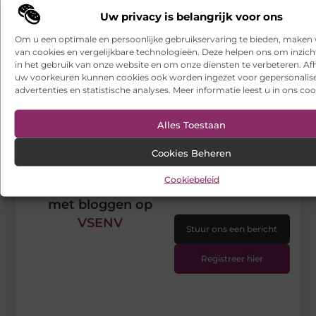
Uw privacy is belangrijk voor ons
Goed artikel? Deel hem dan op:
Om u een optimale en persoonlijke gebruikservaring te bieden, maken 
van cookies en vergelijkbare technologieën. Deze helpen ons om inzicht
in het gebruik van onze website en om onze diensten te verbeteren. Afh
X
Facebook
Pinterest
LinkedIn
Email
(Twitter)
uw voorkeuren kunnen cookies ook worden ingezet voor gepersonalis
advertenties en statistische analyses. Meer informatie leest u in ons coo
Tags en Categorieën:
Zakelijk
Alles Toestaan
DEEL DIT:
Cookies Beheren
Cookiebeleid
Begin vandaag nog
met bloggen op
VSENV
Stuur ons een bericht
Registreer hier