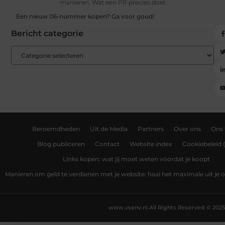
manieren. Wat een PR precies doet
Een nieuw 06-nummer kopen? Ga voor goud!
Bericht categorie
Beroemdheden
Uit de Media
Partners
Over ons
Ons
Blog publiceren
Contact
Website index
Cookiebeleid 
Links kopen: wat jij moet weten vóórdat je koopt
Manieren om geld te verdienen met je website: haal het maximale uit je o
www.vsenv.nl.
All Rights Reserved © 2025