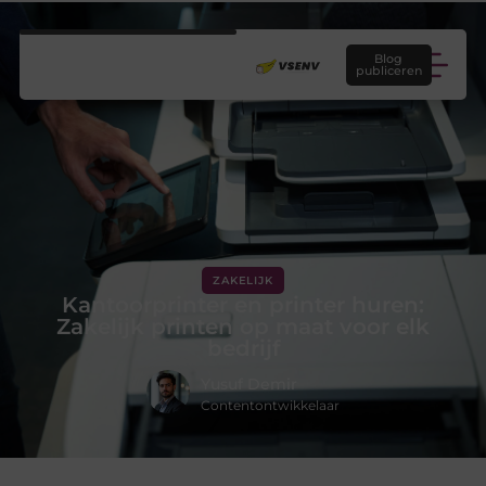
Blog
publiceren
ZAKELIJK
Kantoorprinter en printer huren:
Zakelijk printen op maat voor elk
bedrijf
Yusuf Demir
Contentontwikkelaar