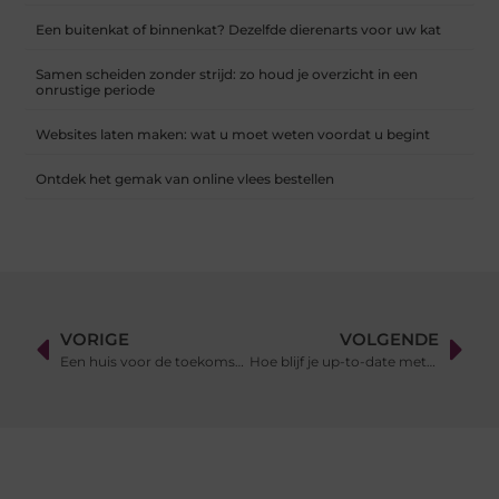
Een buitenkat of binnenkat? Dezelfde dierenarts voor uw kat
Samen scheiden zonder strijd: zo houd je overzicht in een
onrustige periode
Websites laten maken: wat u moet weten voordat u begint
Ontdek het gemak van online vlees bestellen
VORIGE
VOLGENDE
Een huis voor de toekomst met een architect duurzaam bouwen
Hoe blijf je up-to-date met innovaties in LED verlichting?