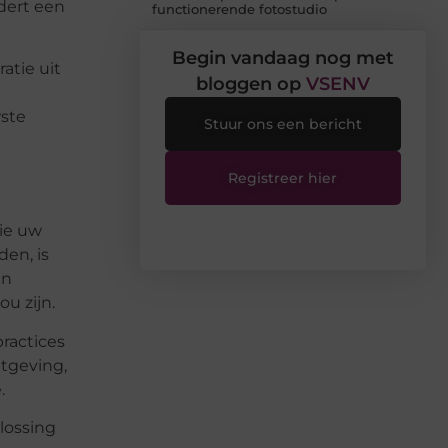
dert een
functionerende fotostudio
Begin vandaag nog met
atie uit
bloggen op
VSENV
wste
Stuur ons een bericht
Registreer hier
die uw
en, is
en
u zijn.
ractices
etgeving,
.
plossing