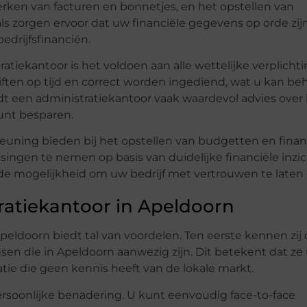
rken van facturen en bonnetjes, en het opstellen van
s zorgen ervoor dat uw financiële gegevens op orde zijn
edrijfsfinanciën.
tiekantoor is het voldoen aan alle wettelijke verplichti
iften op tijd en correct worden ingediend, wat u kan b
dt een administratiekantoor vaak waardevol advies over
unt besparen.
euning bieden bij het opstellen van budgetten en finan
singen te nemen op basis van duidelijke financiële inzi
 de mogelijkheid om uw bedrijf met vertrouwen te laten 
ratiekantoor in Apeldoorn
eldoorn biedt tal van voordelen. Ten eerste kennen zij
sen die in Apeldoorn aanwezig zijn. Dit betekent dat ze
ie die geen kennis heeft van de lokale markt.
rsoonlijke benadering. U kunt eenvoudig face-to-face