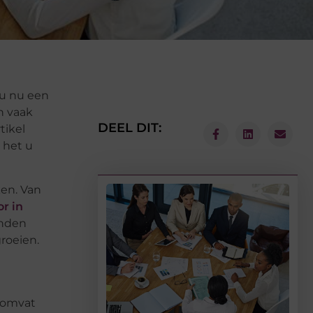
 u nu een
n vaak
DEEL DIT:
tikel
 het u
ken. Van
r in
anden
roeien.
t omvat