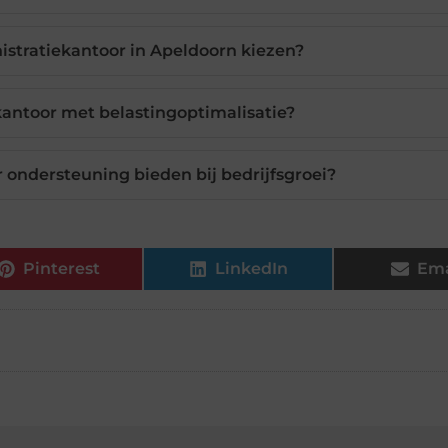
stratiekantoor in Apeldoorn kiezen?
kantoor met belastingoptimalisatie?
 ondersteuning bieden bij bedrijfsgroei?
Pinterest
LinkedIn
Ema