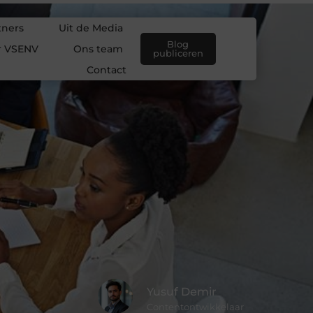
tners
Uit de Media
Blog
r VSENV
Ons team
publiceren
Contact
Yusuf Demir
Contentontwikkelaar