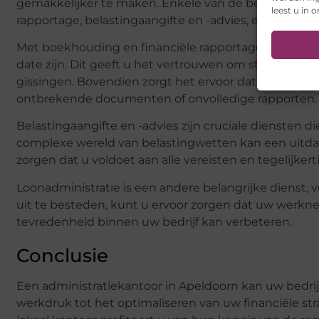
gemakkelijker te maken. Enkele van de belangrijkste
leest u in 
rapportage, belastingaangifte en -advies, en loonadmi
Met boekhouding en financiële rapportage kunt u er
date zijn. Dit geeft u het vertrouwen om strategische
gissingen. Bovendien zorgt het ervoor dat u altijd kl
ontbrekende documenten of onvolledige rapporten.
Belastingaangifte en -advies zijn cruciale diensten 
complexe wereld van belastingwetten kan een uitdag
zorgen dat u voldoet aan alle vereisten en tegelijker
Loonadministratie is een andere belangrijke dienst, 
uit te besteden, kunt u ervoor zorgen dat uw werknem
tevredenheid binnen uw bedrijf kan verbeteren.
Conclusie
Een administratiekantoor in Apeldoorn kan uw bedri
werkdruk tot het optimaliseren van uw financiële stra