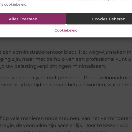
 diensten die ze aanbieden zijn boekhouding en financi
ons cookiebeleid.
nistratie.
Alles Toestaan
Cookies Beheren
op vertrouwen dat uw financiële gegevens accuraat en 
 beslissingen te nemen op basis van feiten, in plaats van
Cookiebeleid
aar bent voor belastingseizoen, zonder de last-minute st
die een administratiekantoor biedt. Het wegwijs maken in
ing zijn, maar met de hulp van een professional kunt u
tijd uw belastingverplichtingen minimaliseert.
vooral voor bedrijven met personeel. Door uw loonadmini
ers altijd op tijd en correct betaald worden, wat de mo
jf op vele manieren ondersteunen. Van het vermindere
tegie, de voordelen zijn aanzienlijk. Door te kiezen voor