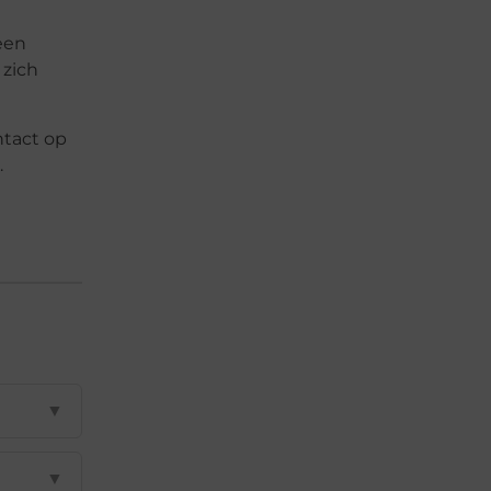
een
 zich
ntact op
.
▼
▼