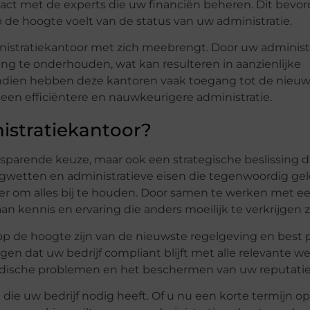
act met de experts die uw financiën beheren. Dit bevor
op de hoogte voelt van de status van uw administratie.
nistratiekantoor met zich meebrengt. Door uw administr
ing te onderhouden, wat kan resulteren in aanzienlijke
ndien hebben deze kantoren vaak toegang tot de nieu
een efficiëntere en nauwkeurigere administratie.
stratiekantoor?
esparende keuze, maar ook een strategische beslissing 
ngwetten en administratieve eisen die tegenwoordig geld
r om alles bij te houden. Door samen te werken met e
n kennis en ervaring die anders moeilijk te verkrijgen zo
op de hoogte zijn van de nieuwste regelgeving en best p
gen dat uw bedrijf compliant blijft met alle relevante w
uridische problemen en het beschermen van uw reputatie
it die uw bedrijf nodig heeft. Of u nu een korte termijn o