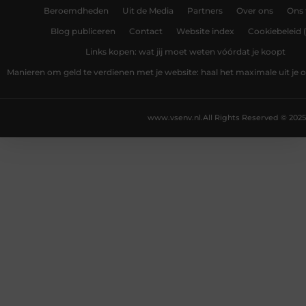
Beroemdheden
Uit de Media
Partners
Over ons
Ons
Blog publiceren
Contact
Website index
Cookiebeleid 
Links kopen: wat jij moet weten vóórdat je koopt
Manieren om geld te verdienen met je website: haal het maximale uit je o
www.vsenv.nl.
All Rights Reserved © 2025