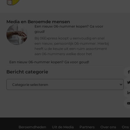
Media en Beroemde mensen
Een nieuw 06-nummer kopen? Ga voor
goud!
Bij 06Express koopt u eenvoudig en snel
een nieuw, persoonlijk 06-nummer. Hierbij
heeft u de keuze uit een ruim assortiment
aan 06-nummers welke door het
Een nieuw 06-nummer kopen? Ga voor goud!
Bericht categorie
Beroemdheden
Uit de Media
Partners
Over ons
Ons