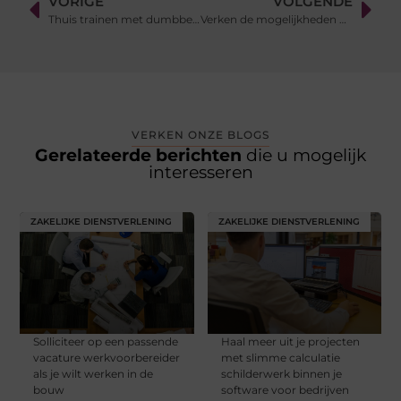
VORIGE
VOLGENDE
Thuis trainen met dumbbells en kettlebells: zo pak je het aan
Verken de mogelijkheden van Makelaar Heerlen voor jouw vastgoedbehoeften
VERKEN ONZE BLOGS
Gerelateerde berichten
die u mogelijk
interesseren
ZAKELIJKE DIENSTVERLENING
ZAKELIJKE DIENSTVERLENING
Solliciteer op een passende
Haal meer uit je projecten
vacature werkvoorbereider
met slimme calculatie
als je wilt werken in de
schilderwerk binnen je
bouw
software voor bedrijven