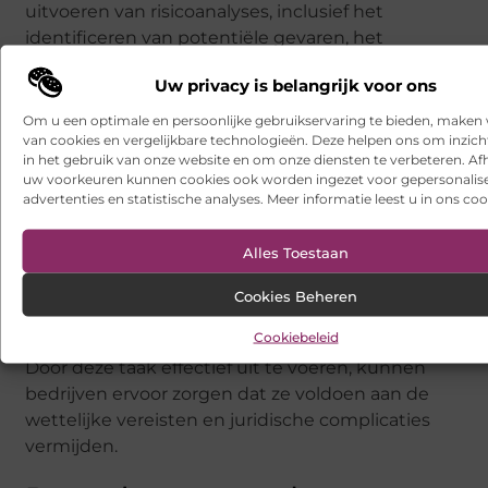
uitvoeren van risicoanalyses, inclusief het
identificeren van potentiële gevaren, het
beoordelen van de ernst en waarschijnlijkheid
Uw privacy is belangrijk voor ons
van deze gevaren, en het ontwikkelen van
strategieën om ze te beheersen. Door deze
Om u een optimale en persoonlijke gebruikservaring te bieden, maken 
van cookies en vergelijkbare technologieën. Deze helpen ons om inzicht
vaardigheden te leren, kunnen werknemers
in het gebruik van onze website en om onze diensten te verbeteren. Afh
proactief omgaan met risico’s en een veiligere
uw voorkeuren kunnen cookies ook worden ingezet voor gepersonalis
werkomgeving creëren.
advertenties en statistische analyses. Meer informatie leest u in ons coo
Bovendien helpt het uitvoeren van risicoanalyses
Alles Toestaan
ook bij het naleven van de wet- en regelgeving.
Veel voorschriften vereisen dat bedrijven
Cookies Beheren
regelmatig risicoanalyses uitvoeren om ervoor te
Cookiebeleid
zorgen dat ze voldoen aan de veiligheidsnormen.
Door deze taak effectief uit te voeren, kunnen
bedrijven ervoor zorgen dat ze voldoen aan de
wettelijke vereisten en juridische complicaties
vermijden.