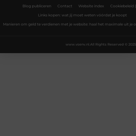
Blog publiceren
Contact
Website index
Cookiebeleid 
Links kopen: wat jij moet weten vóórdat je koopt
Manieren om geld te verdienen met je website: haal het maximale uit je o
www.vsenv.nl.
All Rights Reserved © 2025