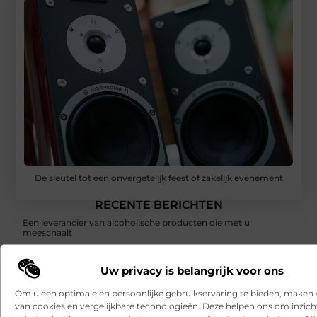
De sleutel tot een onvergetelijk feest of zakelijk evenement
RECENTE BERICHTEN
Een leverancier van alcoholische producten die met u
meeschaalt
Hoe franchiseketens lokale Google Ads budgetten centraal en
Uw privacy is belangrijk voor ons
efficiënt beheren
Om u een optimale en persoonlijke gebruikservaring te bieden, maken 
Een buitenkat of binnenkat? Dezelfde dierenarts voor uw kat
van cookies en vergelijkbare technologieën. Deze helpen ons om inzicht