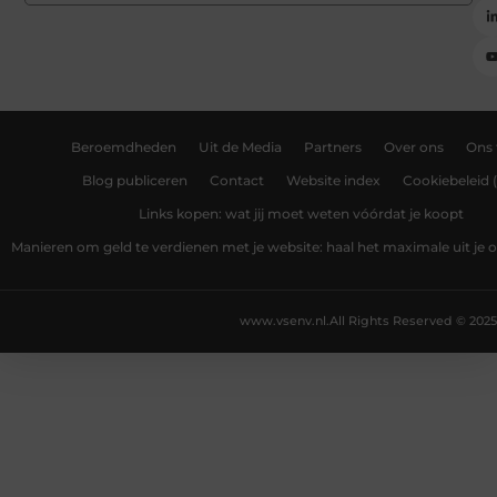
Beroemdheden
Uit de Media
Partners
Over ons
Ons
Blog publiceren
Contact
Website index
Cookiebeleid 
Links kopen: wat jij moet weten vóórdat je koopt
Manieren om geld te verdienen met je website: haal het maximale uit je o
www.vsenv.nl.
All Rights Reserved © 2025