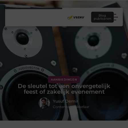
Blog
publiceren
AANBIEDINGEN
De sleutel tot een onvergetelijk
feest of zakelijk evenement
Yusuf Demir
Contentontwikkelaar