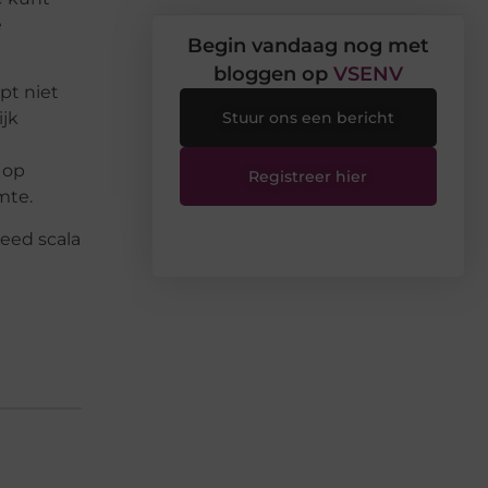
e
Begin vandaag nog met
bloggen op
VSENV
pt niet
ijk
Stuur ons een bericht
 op
Registreer hier
mte.
eed scala