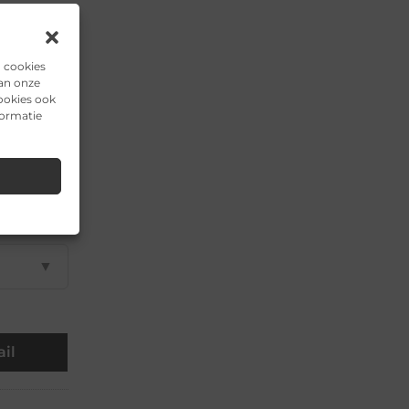
▼
n cookies
van onze
▼
ookies ook
formatie
▼
▼
▼
il