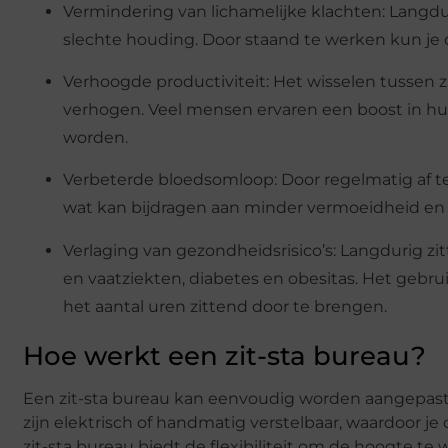
Vermindering van lichamelijke klachten: Langdur
slechte houding. Door staand te werken kun je 
Verhoogde productiviteit: Het wisselen tussen z
verhogen. Veel mensen ervaren een boost in hun 
worden.
Verbeterde bloedsomloop: Door regelmatig af te 
wat kan bijdragen aan minder vermoeidheid en
Verlaging van gezondheidsrisico’s: Langdurig zi
en vaatziekten, diabetes en obesitas. Het gebrui
het aantal uren zittend door te brengen.
Hoe werkt een zit-sta bureau?
Een zit-sta bureau kan eenvoudig worden aangepas
zijn elektrisch of handmatig verstelbaar, waardoor 
zit-sta bureau biedt de flexibiliteit om de hoogte te 