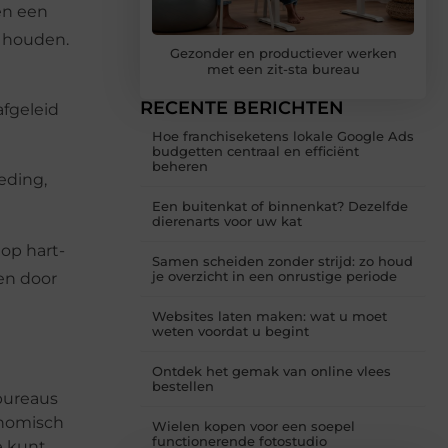
en een
f houden.
Gezonder en productiever werken
met een zit-sta bureau
RECENTE BERICHTEN
afgeleid
Hoe franchiseketens lokale Google Ads
budgetten centraal en efficiënt
beheren
eding,
Een buitenkat of binnenkat? Dezelfde
dierenarts voor uw kat
op hart-
Samen scheiden zonder strijd: zo houd
je overzicht in een onrustige periode
gen door
Websites laten maken: wat u moet
weten voordat u begint
Ontdek het gemak van online vlees
bestellen
bureaus
onomisch
Wielen kopen voor een soepel
functionerende fotostudio
e kunt