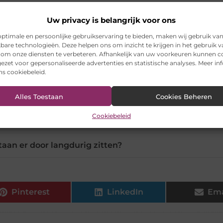
Uw privacy is belangrijk voor ons
svoordelen van een zit-sta bureau?
ptimale en persoonlijke gebruikservaring te bieden, maken wij gebruik va
kbare technologieën. Deze helpen ons om inzicht te krijgen in het gebruik 
t-sta bureau je productiviteit?
 om onze diensten te verbeteren. Afhankelijk van uw voorkeuren kunnen c
ezet voor gepersonaliseerde advertenties en statistische analyses. Meer in
ons cookiebeleid.
elektrisch zit-sta bureau?
Alles Toestaan
Cookies Beheren
zowel thuis als op kantoor gebruiken?
Cookiebeleid
staan er door langdurig zitten?
Pinterest
LinkedIn
Ema