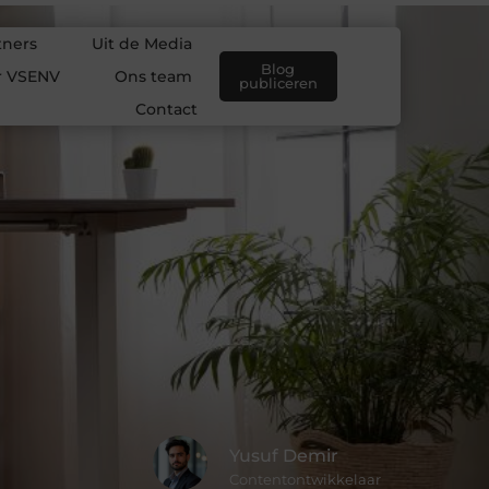
tners
Uit de Media
Blog
r VSENV
Ons team
publiceren
Contact
Yusuf Demir
Contentontwikkelaar