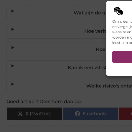
Wat zijn de gezondheid
Om u een o
en vergelij
Hoe verhoogt een zi
website en
worden ing
leest u in 
Hoe werkt een 
Kan ik een zit-sta bureau 
Welke risico's ont
Goed artikel? Deel hem dan op:
X (Twitter)
Facebook