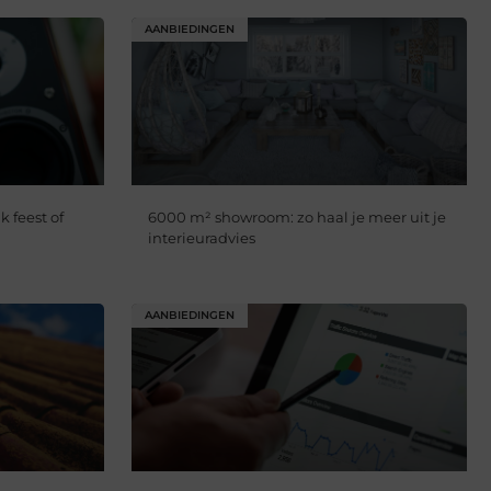
AANBIEDINGEN
k feest of
6000 m² showroom: zo haal je meer uit je
interieuradvies
AANBIEDINGEN