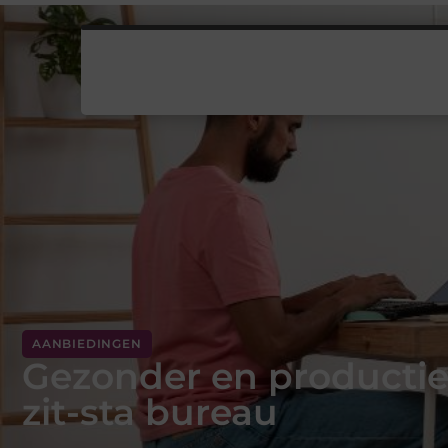
AANBIEDINGEN
Gezonder en producti
zit-sta bureau