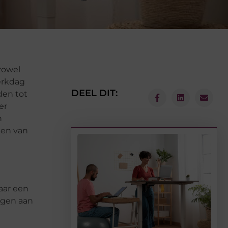
zowel
erkdag
DEEL DIT:
iden tot
er
h
len van
naar een
ragen aan