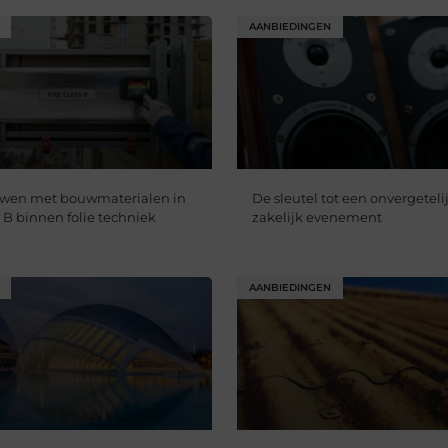
AANBIEDINGEN
uwen met bouwmaterialen in
De sleutel tot een onvergetelij
 B binnen folie techniek
zakelijk evenement
AANBIEDINGEN