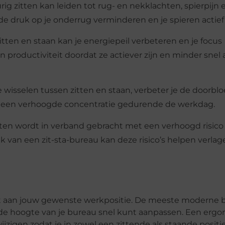
ig zitten kan leiden tot rug- en nekklachten, spierpijn 
de druk op je onderrug verminderen en je spieren actie
itten en staan kan je energiepeil verbeteren en je focus
productiviteit doordat ze actiever zijn en minder snel 
wisselen tussen zitten en staan, verbeter je de doorblo
 een verhoogde concentratie gedurende de werkdag.
tten wordt in verband gebracht met een verhoogd risico 
k van een zit-sta-bureau kan deze risico’s helpen verla
t aan jouw gewenste werkpositie. De meeste moderne 
je de hoogte van je bureau snel kunt aanpassen. Een erg
wijzigen zodat je in zowel een zittende als staande positi