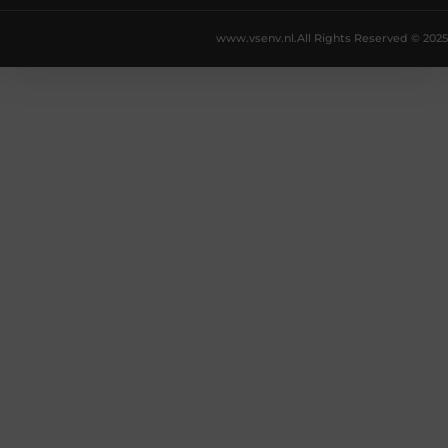
www.vsenv.nl.
All Rights Reserved © 2025