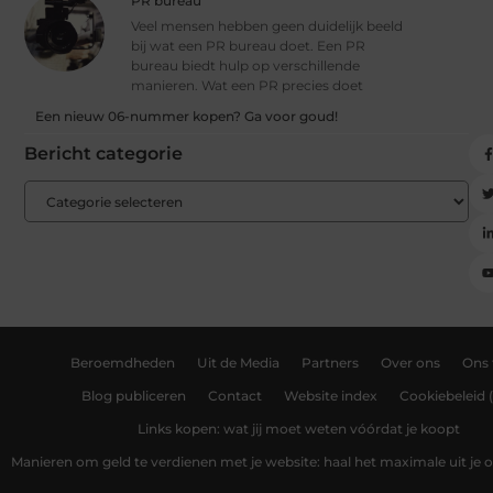
PR bureau
Veel mensen hebben geen duidelijk beeld
bij wat een PR bureau doet. Een PR
bureau biedt hulp op verschillende
manieren. Wat een PR precies doet
Een nieuw 06-nummer kopen? Ga voor goud!
Bericht categorie
Beroemdheden
Uit de Media
Partners
Over ons
Ons
Blog publiceren
Contact
Website index
Cookiebeleid 
Links kopen: wat jij moet weten vóórdat je koopt
Manieren om geld te verdienen met je website: haal het maximale uit je o