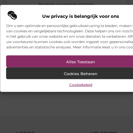
Moderne woonkamer inrichten
RECENTE BERICHTEN
Uw privacy is belangrijk voor ons
Hoe franchiseketens lokale Google Ads budgetten centraal en
Om u een optimale en persoonlijke gebruikservaring te bieden, maken 
efficiënt beheren
van cookies en vergelijkbare technologieën. Deze helpen ons om inzicht
in het gebruik van onze website en om onze diensten te verbeteren. Afh
Een buitenkat of binnenkat? Dezelfde dierenarts voor uw kat
uw voorkeuren kunnen cookies ook worden ingezet voor gepersonalis
advertenties en statistische analyses. Meer informatie leest u in ons coo
Samen scheiden zonder strijd: zo houd je overzicht in een
onrustige periode
Alles Toestaan
Websites laten maken: wat u moet weten voordat u begint
Cookies Beheren
Ontdek het gemak van online vlees bestellen
Cookiebeleid
Wielen kopen voor een soepel functionerende fotostudio