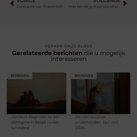
VORIGE
VOLGENDE
De kracht van Preventief Medisch Onderzoek
Hoe bereik je duurzaamheid op evenementen en bouwplaatsen?
VERKEN ONZE BLOGS
Gerelateerde berichten
die u mogelijk
interesseren
BEDRIJVEN
BEDRIJVEN
Opnieuw beginnen op een
Houten kozijnen
datingsite in België na een
onderhouden: tips voor
scheiding
2026