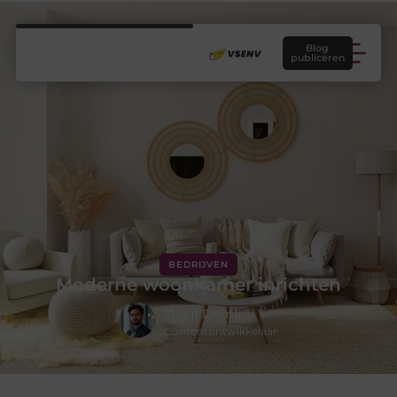
Blog
publiceren
BEDRIJVEN
Moderne woonkamer inrichten
Yusuf Demir
Contentontwikkelaar