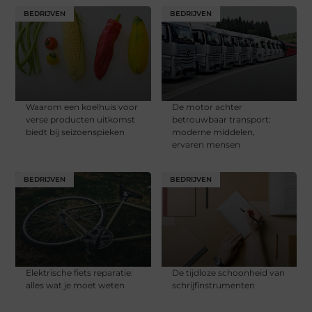
BEDRIJVEN
BEDRIJVEN
Waarom een koelhuis voor
De motor achter
verse producten uitkomst
betrouwbaar transport:
biedt bij seizoenspieken
moderne middelen,
ervaren mensen
BEDRIJVEN
BEDRIJVEN
Elektrische fiets reparatie:
De tijdloze schoonheid van
alles wat je moet weten
schrijfinstrumenten