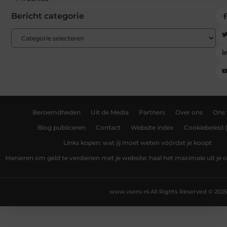
Bericht categorie
Beroemdheden
Uit de Media
Partners
Over ons
Ons
Blog publiceren
Contact
Website index
Cookiebeleid 
Links kopen: wat jij moet weten vóórdat je koopt
Manieren om geld te verdienen met je website: haal het maximale uit je o
www.vsenv.nl.
All Rights Reserved © 2025