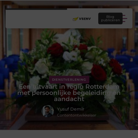
Blog
publiceren
DIENSTVERLENING
Een uitvaart in regio Rotterdam
met persoonlijke begeleiding en
aandacht
Yusuf Demir
Contentontwikkelaar