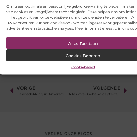
Een buitenkat of binnenkat? Dezelfde dierenarts voor uw kat
Om u een optimale en persoonlijke gebruikservaring te bieden, maken 
van cookies en vergelijkbare technologieën. Deze helpen ons om inzicht
Samen scheiden zonder strijd: zo houd je overzicht in een
in het gebruik van onze website en om onze diensten te verbeteren. Afh
onrustige periode
uw voorkeuren kunnen cookies ook worden ingezet voor gepersonalis
advertenties en statistische analyses. Meer informatie leest u in ons coo
Websites laten maken: wat u moet weten voordat u begint
Alles Toestaan
Ontdek het gemak van online vlees bestellen
Cookies Beheren
Cookiebeleid
VORIGE
VOLGENDE
Dakbedekking in Amersfoort: Waar Moet U Op Letten?
Alles over Gehandicaptenzorg in Haarlemmermeer: Een Gids Om U Te Helpen
VERKEN ONZE BLOGS