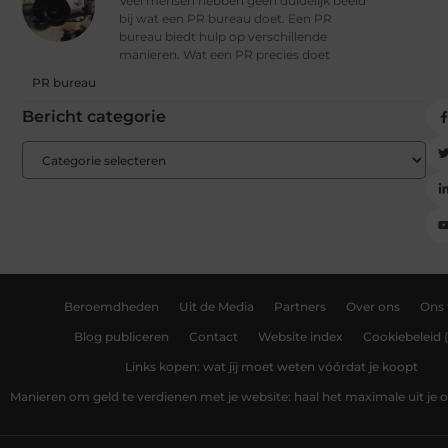
Veel mensen hebben geen duidelijk beeld
bij wat een PR bureau doet. Een PR
bureau biedt hulp op verschillende
manieren. Wat een PR precies doet
PR bureau
Bericht categorie
Beroemdheden
Uit de Media
Partners
Over ons
Ons
Blog publiceren
Contact
Website index
Cookiebeleid 
Links kopen: wat jij moet weten vóórdat je koopt
Manieren om geld te verdienen met je website: haal het maximale uit je o