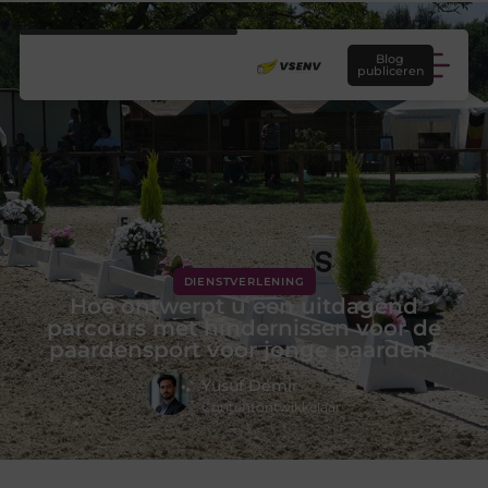
Blog
publiceren
DIENSTVERLENING
Hoe ontwerpt u een uitdagend
parcours met hindernissen voor de
paardensport voor jonge paarden?
Yusuf Demir
Contentontwikkelaar