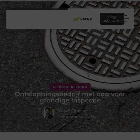
Blog
publiceren
DIENSTVERLENING
Ontstoppingsbedrijf met oog voor
grondige inspectie
Yusuf Demir
Contentontwikkelaar