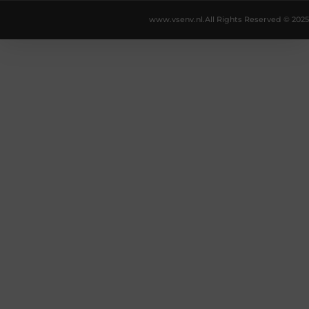
www.vsenv.nl.
All Rights Reserved © 2025