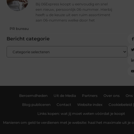
Bij 06Express koopt u eenvoudig en snel
een nieuw, persoonlijk 06-nummer. Hierbij
heeft u de keuze uit een ruim assortiment
aan 06-nummers welke door het
PR bureau
Bericht categorie
Beroemdheden
Uit de Media
Partners
Over ons
Ons
Blog publiceren
Contact
Website index
Cookiebeleid 
Links kopen: wat jij moet weten vóórdat je koopt
Manieren om geld te verdienen met je website: haal het maximale uit je o