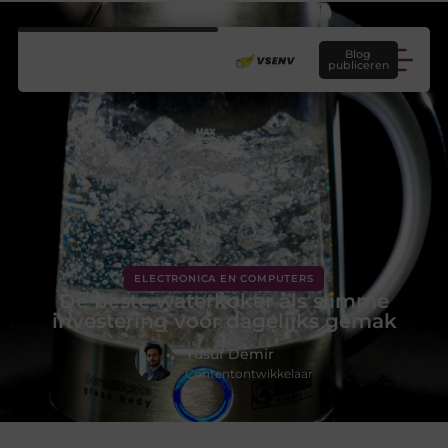
Blog
publiceren
ELECTRONICA EN COMPUTERS
De beste waterkoker als slimme
investering voor dagelijks gemak
Yusuf Demir
Contentontwikkelaar