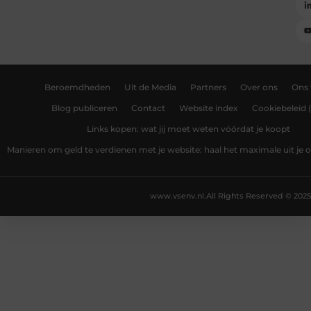
Beroemdheden
Uit de Media
Partners
Over ons
Ons
Blog publiceren
Contact
Website index
Cookiebeleid 
Links kopen: wat jij moet weten vóórdat je koopt
Manieren om geld te verdienen met je website: haal het maximale uit je o
www.vsenv.nl.
All Rights Reserved © 2025