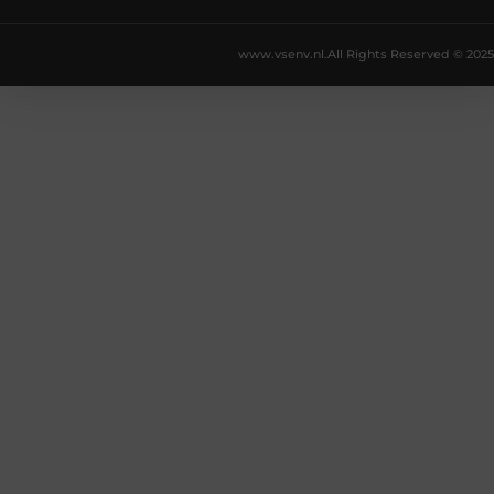
www.vsenv.nl.
All Rights Reserved © 2025