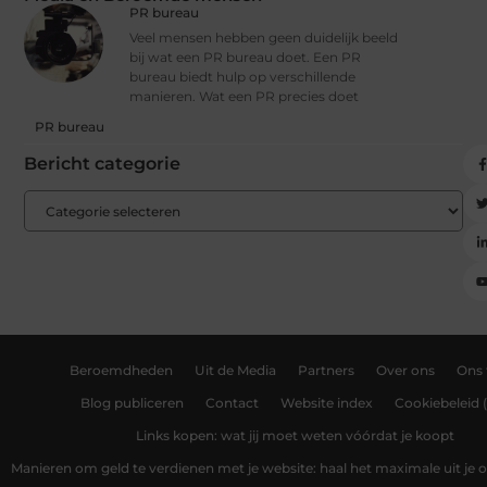
PR bureau
Veel mensen hebben geen duidelijk beeld
bij wat een PR bureau doet. Een PR
bureau biedt hulp op verschillende
manieren. Wat een PR precies doet
PR bureau
Bericht categorie
Beroemdheden
Uit de Media
Partners
Over ons
Ons
Blog publiceren
Contact
Website index
Cookiebeleid 
Links kopen: wat jij moet weten vóórdat je koopt
Manieren om geld te verdienen met je website: haal het maximale uit je o