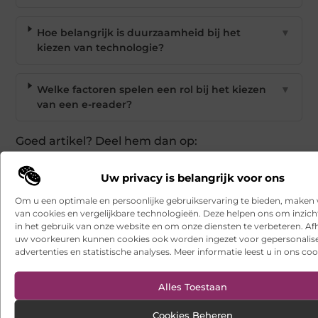
Hoe belangrijk is duurzaamheid bij het
▼
kiezen van technologie?
Welke factoren spelen een rol bij het kiezen
▼
van een e-reader?
Goed artikel? Deel hem dan op:
X
Facebook
Pinterest
LinkedIn
Email
Uw privacy is belangrijk voor ons
(Twitter)
Om u een optimale en persoonlijke gebruikservaring te bieden, maken 
van cookies en vergelijkbare technologieën. Deze helpen ons om inzicht
Tags en Categorieën:
in het gebruik van onze website en om onze diensten te verbeteren. Afh
Electronica en Computers
uw voorkeuren kunnen cookies ook worden ingezet voor gepersonalis
advertenties en statistische analyses. Meer informatie leest u in ons coo
DEEL DIT:
Alles Toestaan
Begin vandaag nog
met bloggen op
Cookies Beheren