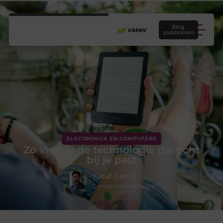
Blog
publiceren
ELECTRONICA EN COMPUTERS
Zo vind je de technologie die echt
bij je past
Yusuf Demir
Contentontwikkelaar