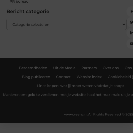
PR bureau
Bericht categorie
Beroemdheden
Uit de Media
Partners
Over ons
Ons
Blog publiceren
Contact
Website index
Cookiebeleid 
Links kopen: wat jij moet weten vóórdat je koopt
Manieren om geld te verdienen met je website: haal het maximale uit je o
www.vsenv.nl.
All Rights Reserved © 2025