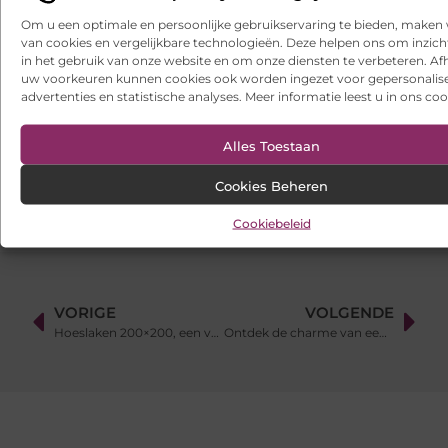
Om u een optimale en persoonlijke gebruikservaring te bieden, maken 
Samen scheiden zonder strijd: zo houd je overzicht in een
van cookies en vergelijkbare technologieën. Deze helpen ons om inzicht
onrustige periode
in het gebruik van onze website en om onze diensten te verbeteren. Afh
uw voorkeuren kunnen cookies ook worden ingezet voor gepersonalis
Websites laten maken: wat u moet weten voordat u begint
advertenties en statistische analyses. Meer informatie leest u in ons coo
Ontdek het gemak van online vlees bestellen
Alles Toestaan
Wielen kopen voor een soepel functionerende fotostudio
Cookies Beheren
Cookiebeleid
VORIGE
VOLGENDE
Hoeslaken 200×200, een van de vele gangbare nederlandse maten
Ontdek de charme van een caravan kopen in Brabant