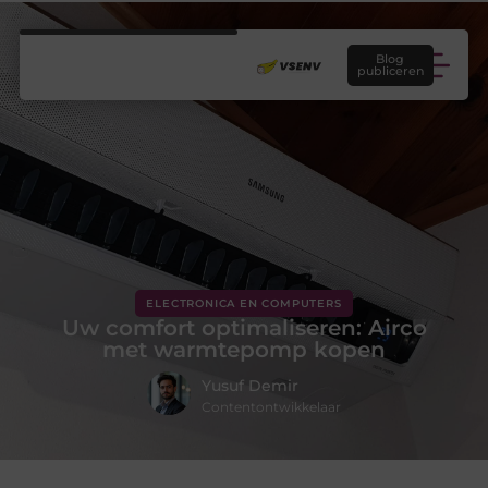
Blog
publiceren
ELECTRONICA EN COMPUTERS
Uw comfort optimaliseren: Airco
met warmtepomp kopen
Yusuf Demir
Contentontwikkelaar