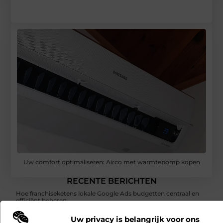
Uw comfort optimaliseren: Airco met warmtepomp kopen
RECENTE BERICHTEN
Hoe franchiseketens lokale Google Ads budgetten centraal en
efficiënt beheren
Uw privacy is belangrijk voor ons
Een buitenkat of binnenkat? Dezelfde dierenarts voor uw kat