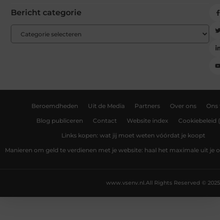
Bericht categorie
Beroemdheden
Uit de Media
Partners
Over ons
Ons
Blog publiceren
Contact
Website index
Cookiebeleid 
Links kopen: wat jij moet weten vóórdat je koopt
Manieren om geld te verdienen met je website: haal het maximale uit je o
www.vsenv.nl.
All Rights Reserved © 2025