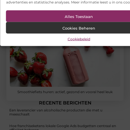
advertenties en statistische analyses. Meer informatie leest u in ons coo
Alles Toestaan
Cookies Beheren
Cookiebeleid
Smoothiefiets huren: actief, gezond en vooral heel leuk
RECENTE BERICHTEN
Een leverancier van alcoholische producten die met u
meeschaalt
Hoe franchiseketens lokale Google Ads budgetten centraal en
efficiënt beheren