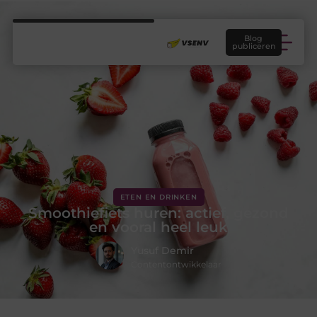
Blog
publiceren
ETEN EN DRINKEN
Smoothiefiets huren: actief, gezond
en vooral heel leuk
Yusuf Demir
Contentontwikkelaar