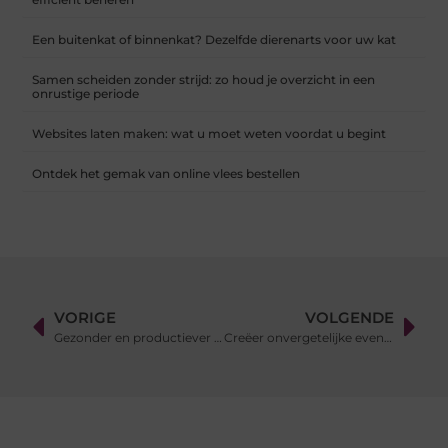
Een buitenkat of binnenkat? Dezelfde dierenarts voor uw kat
Samen scheiden zonder strijd: zo houd je overzicht in een
onrustige periode
Websites laten maken: wat u moet weten voordat u begint
Ontdek het gemak van online vlees bestellen
VORIGE
VOLGENDE
Gezonder en productiever werken met een zit-sta bureau
Creëer onvergetelijke evenementen met unieke attracties