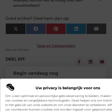
Hoeveel ruimte heb ik nodig voor een
▼
smoothiefiets?
Goed artikel? Deel hem dan op:
X
Facebook
Pinterest
LinkedIn
Email
(Twitter)
Tags en Categorieën:
Eten en drinken
DEEL DIT:
Begin vandaag nog
met bloggen op
VSENV
Uw privacy is belangrijk voor ons
Stuur ons een bericht
Om u een optimale en persoonlijke gebruikservaring te bieden, maken 
Registreer hier
van cookies en vergelijkbare technologieën. Deze helpen ons om inzicht
in het gebruik van onze website en om onze diensten te verbeteren. Afh
uw voorkeuren kunnen cookies ook worden ingezet voor gepersonalis