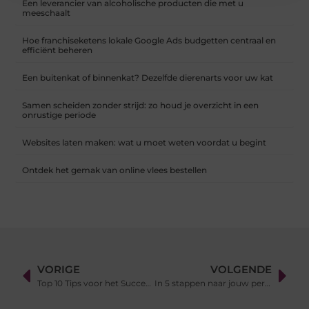
Een leverancier van alcoholische producten die met u
meeschaalt
Hoe franchiseketens lokale Google Ads budgetten centraal en
efficiënt beheren
Een buitenkat of binnenkat? Dezelfde dierenarts voor uw kat
Samen scheiden zonder strijd: zo houd je overzicht in een
onrustige periode
Websites laten maken: wat u moet weten voordat u begint
Ontdek het gemak van online vlees bestellen
VORIGE
VOLGENDE
Top 10 Tips voor het Succesvol Doorstaan van Persoonlijkheidstests
In 5 stappen naar jouw perfecte buitenleven