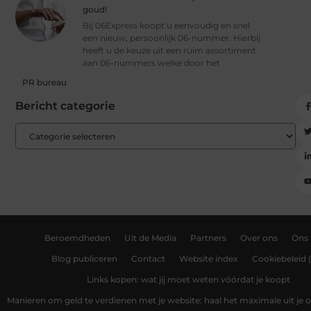
goud!
Bij 06Express koopt u eenvoudig en snel
een nieuw, persoonlijk 06-nummer. Hierbij
heeft u de keuze uit een ruim assortiment
aan 06-nummers welke door het
PR bureau
Bericht categorie
Beroemdheden
Uit de Media
Partners
Over ons
Ons
Blog publiceren
Contact
Website index
Cookiebeleid 
Links kopen: wat jij moet weten vóórdat je koopt
Manieren om geld te verdienen met je website: haal het maximale uit je o