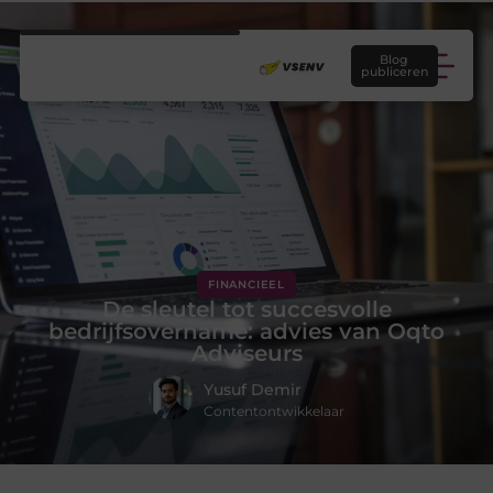
Blog
publiceren
FINANCIEEL
De sleutel tot succesvolle
bedrijfsovername: advies van Oqto
Adviseurs
Yusuf Demir
Contentontwikkelaar