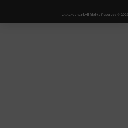
www.vsenv.nl.
All Rights Reserved © 2025