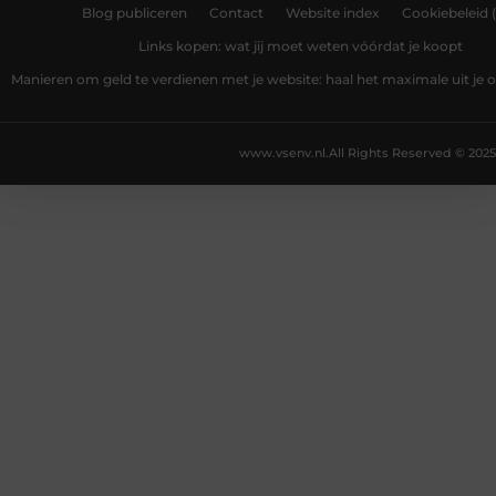
Blog publiceren
Contact
Website index
Cookiebeleid 
Links kopen: wat jij moet weten vóórdat je koopt
Manieren om geld te verdienen met je website: haal het maximale uit je o
www.vsenv.nl.
All Rights Reserved © 2025