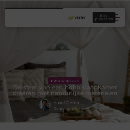
Blog
publiceren
HUISHOUDELIJK
De sfeer van een boho slaapkamer
creëren met natuurlijke materialen
Yusuf Demir
Contentontwikkelaar