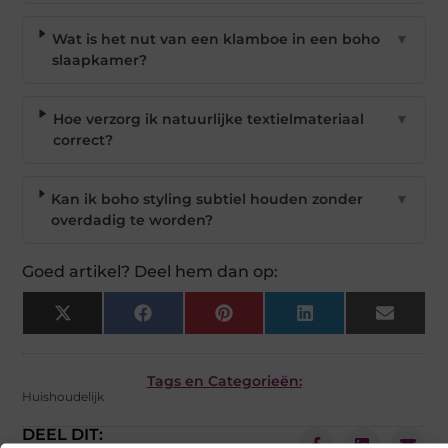
Wat is het nut van een klamboe in een boho
▼
slaapkamer?
Hoe verzorg ik natuurlijke textielmateriaal
▼
correct?
Kan ik boho styling subtiel houden zonder
▼
overdadig te worden?
Goed artikel? Deel hem dan op:
X
Facebook
Pinterest
LinkedIn
Email
(Twitter)
Tags en Categorieën:
Huishoudelijk
DEEL DIT: