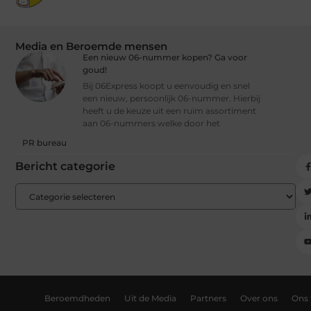
Media en Beroemde mensen
Een nieuw 06-nummer kopen? Ga voor
goud!
Bij 06Express koopt u eenvoudig en snel
een nieuw, persoonlijk 06-nummer. Hierbij
heeft u de keuze uit een ruim assortiment
aan 06-nummers welke door het
PR bureau
Bericht categorie
Beroemdheden
Uit de Media
Partners
Over ons
Ons