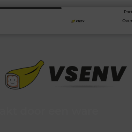
Par
Ove
akt door een ware