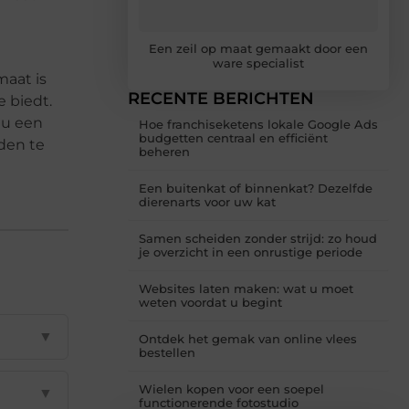
Een zeil op maat gemaakt door een
ware specialist
maat is
RECENTE BERICHTEN
e biedt.
 u een
Hoe franchiseketens lokale Google Ads
budgetten centraal en efficiënt
den te
beheren
Een buitenkat of binnenkat? Dezelfde
dierenarts voor uw kat
Samen scheiden zonder strijd: zo houd
je overzicht in een onrustige periode
Websites laten maken: wat u moet
weten voordat u begint
▼
Ontdek het gemak van online vlees
bestellen
Wielen kopen voor een soepel
▼
functionerende fotostudio