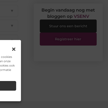
Begin vandaag nog met
▼
bloggen op
VSENV
▼
Stuur ons een bericht
Registreer hier
▼
n cookies
van onze
ookies ook
formatie