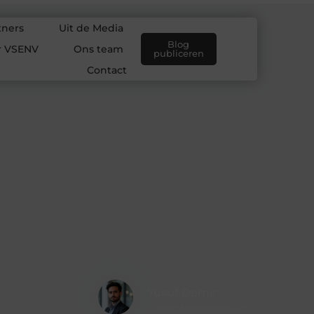
tners
Uit de Media
Blog
r VSENV
Ons team
publiceren
Contact
Yusuf Demir
Contentontwikkelaar