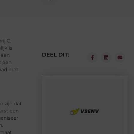
ij C.
ijk is
DEEL DIT:
f een
t een
raad met
o zijn dat
erst een
ganiseer
n.
p maat