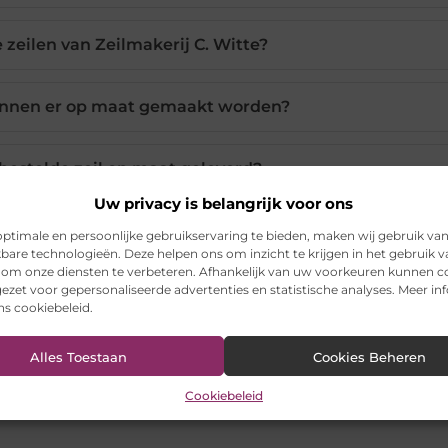
zeilen van Zeilmakerij C. Witte?
unnen er op maat gemaakt worden?
bestelde zeil op maat geleverd?
Uw privacy is belangrijk voor ons
ptimale en persoonlijke gebruikservaring te bieden, maken wij gebruik va
kbare technologieën. Deze helpen ons om inzicht te krijgen in het gebruik 
LinkedIn
Email
 om onze diensten te verbeteren. Afhankelijk van uw voorkeuren kunnen c
ezet voor gepersonaliseerde advertenties en statistische analyses. Meer in
ons cookiebeleid.
ransparant zeil voor veranda
,
Zeil op maat
Alles Toestaan
Cookies Beheren
Cookiebeleid