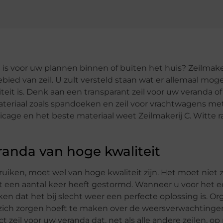
s voor uw plannen binnen of buiten het huis? Zeilmaker
ebied van zeil. U zult versteld staan wat er allemaal mogel
it is. Denk aan een transparant zeil voor uw veranda o
ateriaal zoals spandoeken en zeil voor vrachtwagens me
ricage en het beste materiaal weet Zeilmakerij C. Witte 
randa van hoge kwaliteit
ruiken, moet wel van hoge kwaliteit zijn. Het moet niet z
 een aantal keer heeft gestormd. Wanneer u voor het e
ken dat het bij slecht weer een perfecte oplossing is. Or
 zich zorgen hoeft te maken over de weersverwachtinge
 zeil voor uw veranda dat, net als alle andere zeilen, o