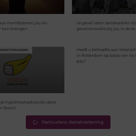
sus manifesteren jou als
Je gevel laten sandwashen ti
 kan brengen
gevelrenovatie bij jou in de b
Heeft u behoefte aan letselsc
DIENSTVERLENING
in Rotterdam op basis van no 
pay?
jk hypotheekadvies bij deze
en Bosch
Particuliere dienstverlening