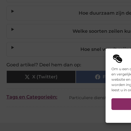
Hoe duurzaam zijn de 
Welke soorten zeilen k
Hoe snel wordt mijn 
Goed artikel? Deel hem dan op:
Om u een o
en vergelij
X (Twitter)
Facebook
website en
worden ing
leest u in 
Tags en Categorieën:
Particuliere dienstverlening
,
T